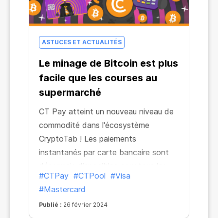
ASTUCES ET ACTUALITÉS
Le minage de Bitcoin est plus
facile que les courses au
supermarché
CT Pay atteint un nouveau niveau de
commodité dans l'écosystème
CryptoTab ! Les paiements
instantanés par carte bancaire sont
désormais disponibles pour tous les
#CTPay
#CTPool
#Visa
produits grâce à CT Pay ! Vous n'avez
#Mastercard
plus besoin de manipuler votre
Publié :
26 février 2024
portefeuille de cryptomonnaies,