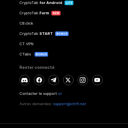
CryptoTab
for Android
LITE
CryptoTab
Farm
NEW
CB.click
CryptoTab
START
BONUS
CT VPN
CTabs
BONUS
Rester connecté
Contacter le support
ici
Autres demandes:
support@ctnft.net