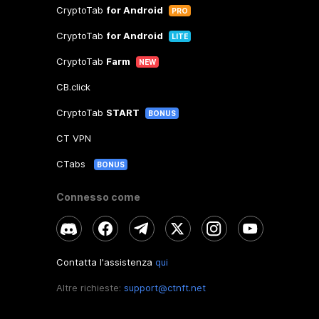
CryptoTab
for Android
PRO
CryptoTab
for Android
LITE
CryptoTab
Farm
NEW
CB.click
CryptoTab
START
BONUS
CT VPN
CTabs
BONUS
Connesso come
Contatta l'assistenza
qui
Altre richieste:
support@ctnft.net