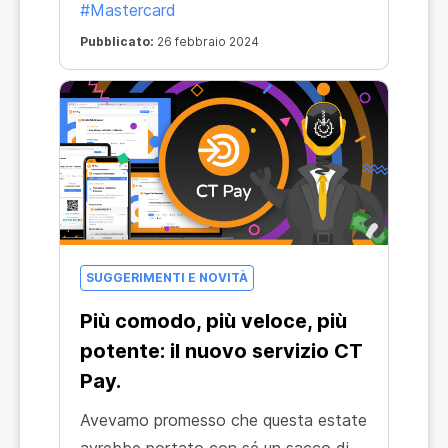
#Mastercard
scambiare valute o effettuare
Pubblicato:
26 febbraio 2024
transazioni da solo: da oggi il mining
sarà come andare al supermercato.
Solo che, a differenza di quest'ultimo,
il mining genera un reddito reale!
SUGGERIMENTI E NOVITÀ
Più comodo, più veloce, più
potente: il nuovo servizio CT
Pay.
Avevamo promesso che questa estate