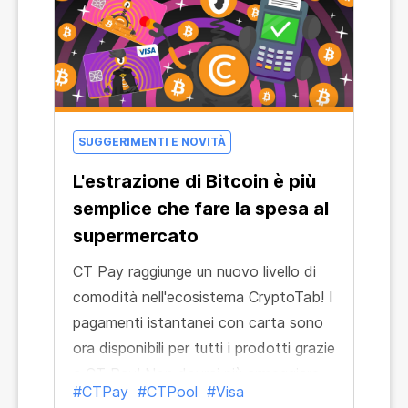
SUGGERIMENTI E NOVITÀ
L'estrazione di Bitcoin è più
semplice che fare la spesa al
supermercato
CT Pay raggiunge un nuovo livello di
comodità nell'ecosistema CryptoTab! I
pagamenti istantanei con carta sono
ora disponibili per tutti i prodotti grazie
a CT Pay! Non dovrai più armeggiare
#CTPay
#CTPool
#Visa
con il tuo wallet di criptovalute,