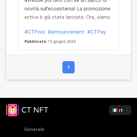
avrebbe portato con sé un sacco di
novità sull'ecosistema! La promozione
estiva è già stata lanciata. Ora, siamo
lieti di annunciare la seconda grande
#CTPool
#announcement
#CTPay
notizia: il sevizio CT Pay è già
Pubblicato:
13 giugno 2023
disponibile per il Pool Mining!
1
IT
Generale