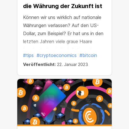
die Währung der Zukunft ist
Können wir uns wirklich auf nationale
Währungen verlassen? Auf den US-
Dollar, zum Beispiel? Er hat uns in den
letzten Jahren viele graue Haare
beschert, als wir die Inflation, die
#tips
#cryptoeconomics
#bitcoin
Marktvolatilität und die Entwicklung
Veröffentlicht:
22. Januar 2023
der Weltwirtschaft beobachtet
haben. Im Jahr 2022 erreichte die
Inflation des US-Dollars mit 7,9 % den
höchsten Stand seit 40 Jahren.