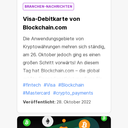
BRANCHEN-NACHRICHTEN
Visa-Debitkarte von
Blockchain.com
Die Anwendungsgebiete von
Kryptowährungen mehren sich ständig,
am 26. Oktober jedoch ging es einen
großen Schritt vorwärts! An diesem
Tag hat Blockchain.com – die global
größte Finanzdienstleistungsfirma für
#fintech
#Visa
#Blockchain
Kryptowährungen – der Welt ihre neue
#Mastercard
#crypto_payments
Blockchain.com Visa® Card gezeigt.
Veröffentlicht:
28. Oktober 2022