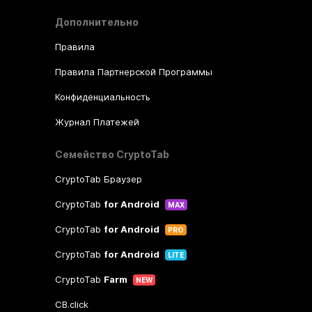
Дополнительно
Правила
Правила Партнерской Программы
Конфиденциальность
Журнал Платежей
Семейство CryptoTab
CryptoTab Браузер
CryptoTab
for Android
MAX
CryptoTab
for Android
PRO
CryptoTab
for Android
LITE
CryptoTab
Farm
NEW
CB.click