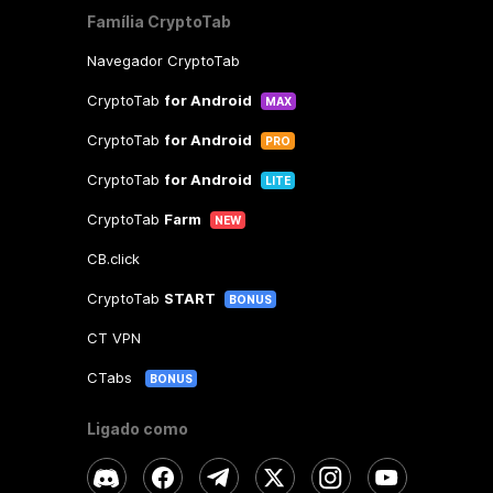
Família CryptoTab
Navegador CryptoTab
CryptoTab
for Android
MAX
CryptoTab
for Android
PRO
CryptoTab
for Android
LITE
CryptoTab
Farm
NEW
CB.click
CryptoTab
START
BONUS
CT VPN
CTabs
BONUS
Ligado como