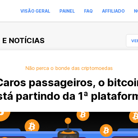
VISÃO GERAL
PAINEL
FAQ
AFFILIADO
N
 E NOTÍCIAS
VE
Não perca o bonde das criptomoedas
Caros passageiros, o bitcoi
stá partindo da 1ª platafor