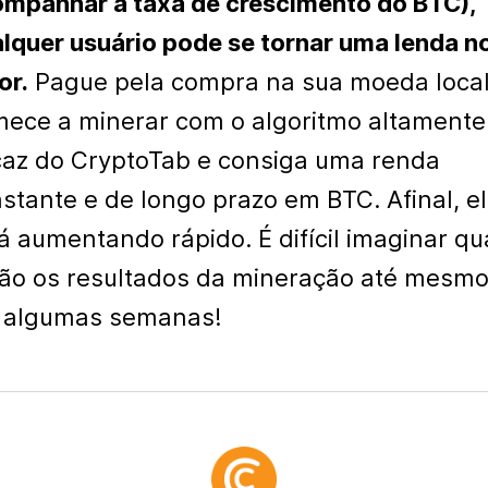
mpanhar a taxa de crescimento do BTC),
lquer usuário pode se tornar uma lenda n
or.
Pague pela compra na sua moeda local
ece a minerar com o algoritmo altamente
caz do CryptoTab e consiga uma renda
stante e de longo prazo em BTC. Afinal, e
á aumentando rápido. É difícil imaginar qu
ão os resultados da mineração até mesm
 algumas semanas!