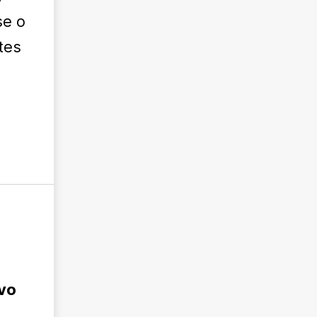
se o
tes
ovo