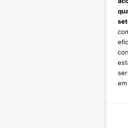
aco
qua
set
com
efi
con
est
ser
em