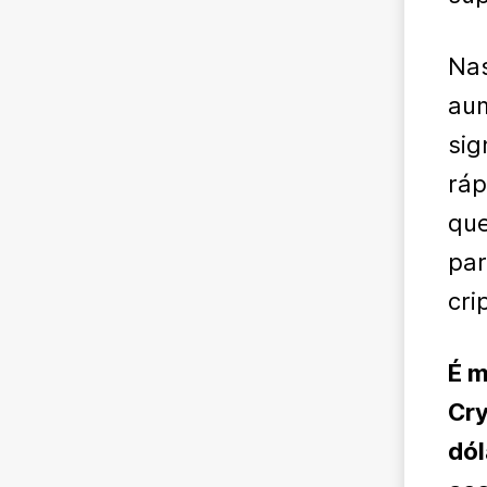
Nas
au
sig
ráp
que
par
cri
É m
Cry
dól