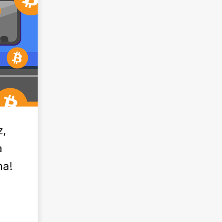
z,
a
ma!