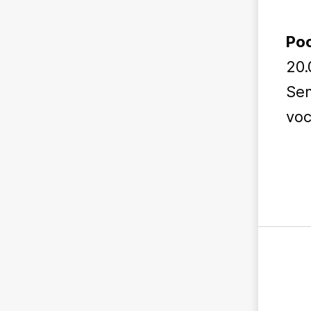
Poo
20.
Sem
voc