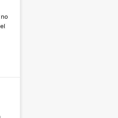
 no
el
a