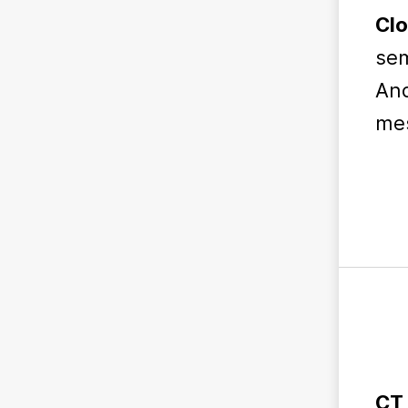
Clo
sem
And
mes
CT