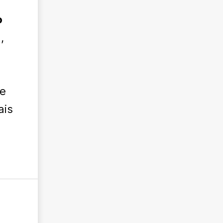
o
,
le
ais
o