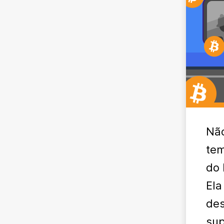
Não
tem
do 
Ela
des
sup