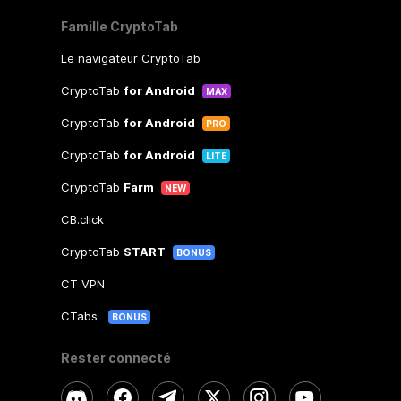
Famille CryptoTab
Le navigateur CryptoTab
CryptoTab
for Android
MAX
CryptoTab
for Android
PRO
CryptoTab
for Android
LITE
CryptoTab
Farm
NEW
CB.click
CryptoTab
START
BONUS
CT VPN
CTabs
BONUS
Rester connecté