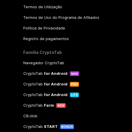
Termos de Utilização
Termos de Uso do Programa de Afiliados
Política de Privacidade
Registro de pagamentos
Família CryptoTab
Navegador CryptoTab
CryptoTab
for Android
MAX
CryptoTab
for Android
PRO
CryptoTab
for Android
LITE
CryptoTab
Farm
NEW
CB.click
CryptoTab
START
BONUS