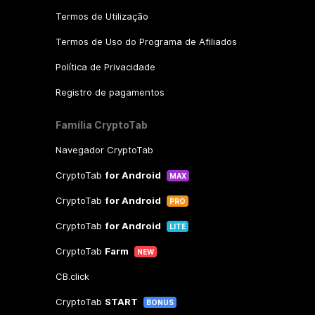
Termos de Utilização
Termos de Uso do Programa de Afiliados
Política de Privacidade
Registro de pagamentos
Família CryptoTab
Navegador CryptoTab
CryptoTab
for Android
MAX
CryptoTab
for Android
PRO
CryptoTab
for Android
LITE
CryptoTab
Farm
NEW
CB.click
CryptoTab
START
BONUS