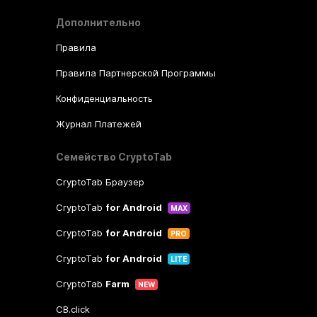
Дополнительно
Правила
Правила Партнерской Программы
Конфиденциальность
Журнал Платежей
Семейство CryptoTab
CryptoTab Браузер
CryptoTab
for Android
MAX
CryptoTab
for Android
PRO
CryptoTab
for Android
LITE
CryptoTab
Farm
NEW
CB.click