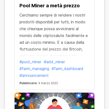
Pool Miner a metà prezzo
Cerchiamo sempre di rendere i nostri
prodotti disponibili per tutti, in modo
che chiunque possa avvicinarsi al
mondo delle criptovalute facilmente e
ad un costo minimo. E a causa della
fluttuazione del prezzo del Bitcoin,
abbiamo deciso di rendere tutto
#pool_miner
#add_miner
ancora più accessibile riducendo al
#farm_managing
#farm_dashboard
minimo i prezzi dei Pool Miner perché
#announcement
tu possa massimizzare il tuo profitto!
Sì, ora i nostri prezzi per i Pool Miner
Pubblicato:
4 marzo 2022
sono ribassati e il tuo sconto
raggiungerà il 50%! Questo è il
momento migliore per imparare a fare