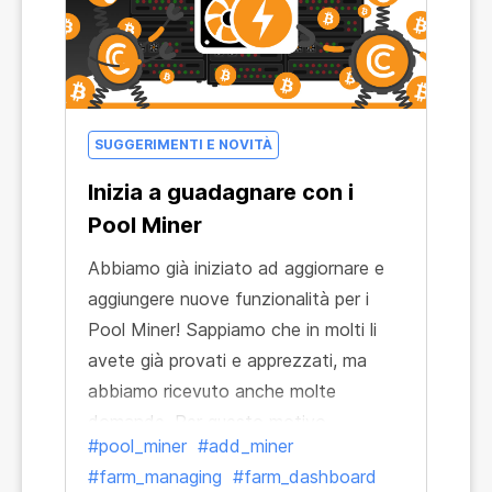
SUGGERIMENTI E NOVITÀ
Inizia a guadagnare con i
Pool Miner
Abbiamo già iniziato ad aggiornare e
aggiungere nuove funzionalità per i
Pool Miner! Sappiamo che in molti li
avete già provati e apprezzati, ma
abbiamo ricevuto anche molte
domande. Per questo motivo,
#pool_miner
#add_miner
scopriamo di più cosa sono i Pool
#farm_managing
#farm_dashboard
Miner e come iniziare ad usarli per