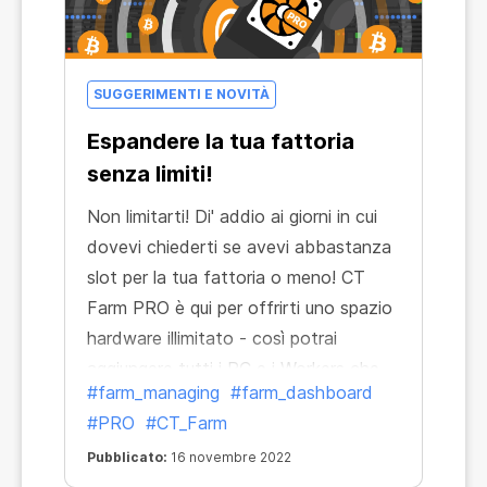
SUGGERIMENTI E NOVITÀ
Espandere la tua fattoria
senza limiti!
Non limitarti! Di' addio ai giorni in cui
dovevi chiederti se avevi abbastanza
slot per la tua fattoria o meno! CT
Farm PRO è qui per offrirti uno spazio
hardware illimitato - così potrai
aggiungere tutti i PC e i Workers che
#farm_managing
#farm_dashboard
vuoi!
#PRO
#CT_Farm
Pubblicato:
16 novembre 2022