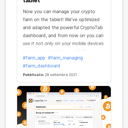
tablet
Now you can manage your crypto
farm on the tablet! We’ve optimized
and adapted the powerful CryptoTab
dashboard, and from now on you can
use it not only on your mobile devices
but on your tablets as well. This
#farm_app
#farm_managing
means that managing your crypto
#farm_dashboard
farm becomes more accessible to
you. Even if you don't have a phone
Pubblicato:
28 settembre 2021
or computer at hand, you can still
work on increasing your profits.