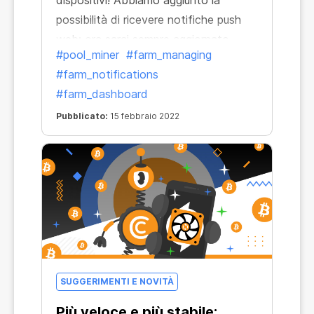
dispositivi! Abbiamo aggiunto la
possibilità di ricevere notifiche push
web: ora sarai sempre aggiornato.
#pool_miner
#farm_managing
#farm_notifications
#farm_dashboard
Pubblicato:
15 febbraio 2022
SUGGERIMENTI E NOVITÀ
Più veloce e più stabile: