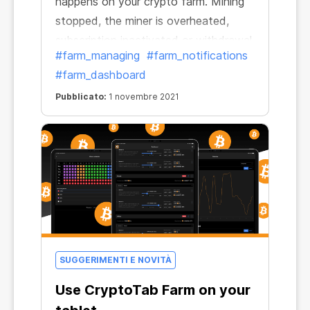
happens on your crypto farm. Mining
stopped, the miner is overheated,
subscription inactivated or withdrawal
#farm_managing
#farm_notifications
failed—now you will find out about
#farm_dashboard
everything in a matter of seconds.
Every time you will receive a push
Pubblicato:
1 novembre 2021
notification informing you about all
changes.
SUGGERIMENTI E NOVITÀ
Use CryptoTab Farm on your