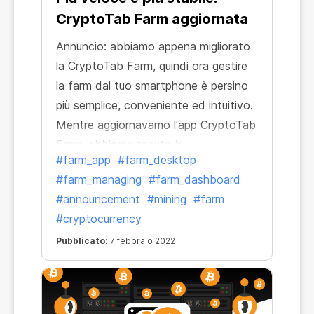
CryptoTab Farm aggiornata
Annuncio: abbiamo appena migliorato
la CryptoTab Farm, quindi ora gestire
la farm dal tuo smartphone è persino
più semplice, conveniente ed intuitivo.
Mentre aggiornavamo l'app CryptoTab
Farm, abbiamo tenuto in
#farm_app
#farm_desktop
considerazione molti cambiamenti
#farm_managing
#farm_dashboard
proposti e lavorato sulla maggior parte
#announcement
#mining
#farm
delle preoccupazioni sollevate dai
#cryptocurrency
nostri utenti.
Pubblicato:
7 febbraio 2022