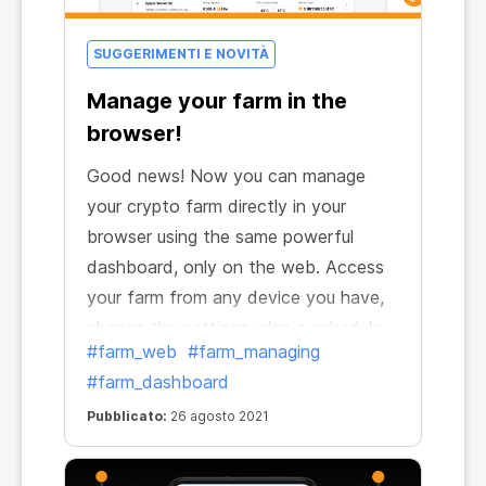
SUGGERIMENTI E NOVITÀ
Manage your farm in the
browser!
Good news! Now you can manage
your crypto farm directly in your
browser using the same powerful
dashboard, only on the web. Access
your farm from any device you have,
change the settings, plan a schedule,
#farm_web
#farm_managing
check how the mining works, perform
#farm_dashboard
any actions. With the web version of
CryptoTab Farm, it’s super easy to do
Pubblicato:
26 agosto 2021
this. Even if you haven't installed the
app yet, you can try CryptoTab Farm