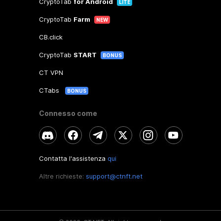
CryptoTab
for Android
LITE
CryptoTab
Farm
NEW
CB.click
CryptoTab
START
BONUS
CT VPN
CTabs
BONUS
Connesso come
Contatta l'assistenza
qui
Altre richieste:
support@ctnft.net