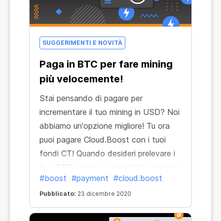
SUGGERIMENTI E NOVITÀ
Paga in BTC per fare mining
più velocemente!
Stai pensando di pagare per
incrementare il tuo mining in USD? Noi
abbiamo un'opzione migliore! Tu ora
puoi pagare Cloud.Boost con i tuoi
fondi CT! Quando desideri prelevare i
tuoi BTC, pensa a reinvestirli nel mining
#boost
#payment
#cloud.boost
per ottenere più profitti in seguito!
Attiva Cloud.Boost a un prezzo basso
Pubblicato:
23 dicembre 2020
da record e fai mining fino 15 volte più