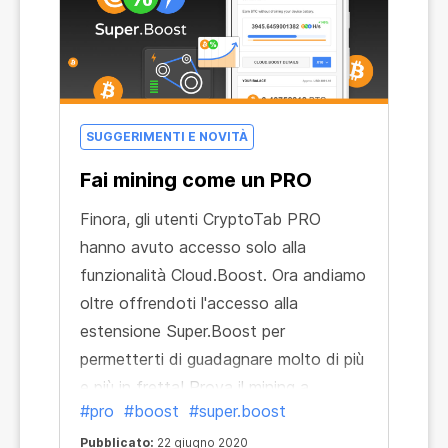
Queste sono le posizioni in cui
CryptoTab PRO si è ritrovata nelle
classifiche delle app a pagamento.
Guarda, siamo riconosciuti in tutto il
mondo:
SUGGERIMENTI E NOVITÀ
Fai mining come un PRO
Finora, gli utenti CryptoTab PRO
hanno avuto accesso solo alla
funzionalità Cloud.Boost. Ora andiamo
oltre offrendoti l'accesso alla
estensione Super.Boost per
permetterti di guadagnare molto di più
e più in fretta! Prova il mining a
#pro
#boost
#super.boost
velocità frenetica utilizzando la
funzionalità Super.Boost disponibile
Pubblicato:
22 giugno 2020