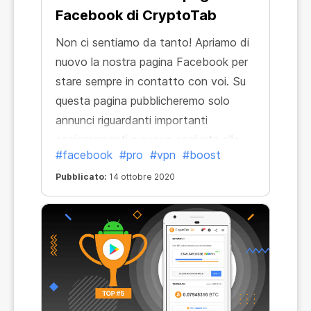
Facebook di CryptoTab
Non ci sentiamo da tanto! Apriamo di
nuovo la nostra pagina Facebook per
stare sempre in contatto con voi. Su
questa pagina pubblicheremo solo
annunci riguardanti importanti
aggiornamenti e nuove aggiunte alla
#facebook
#pro
#vpn
#boost
linea di prodotti Cryptotab. Segui la
pagina e sarai il primo a conoscere
Pubblicato:
14 ottobre 2020
tutte le novità!