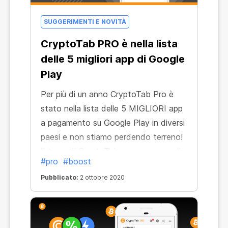
SUGGERIMENTI E NOVITÀ
CryptoTab PRO è nella lista
delle 5 migliori app di Google
Play
Per più di un anno CryptoTab Pro è
stato nella lista delle 5 MIGLIORI app
a pagamento su Google Play in diversi
paesi e non stiamo perdendo terreno!
Il team di CryptoTab cerca sempre di
#pro
#boost
migliorare i nostri prodotti per
Pubblicato:
2 ottobre 2020
assicurarsi che tu abbia tutto ciò che
ti serve per una navigazione comoda e
sicura. Siamo molto grati ai nostri
utenti per tutto l'affetto e il supporto.