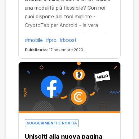
una modalità più flessibile? Con noi
puoi disporre del tool migliore -
CryptoTab per Android - la vera
soluzione, la reale possibilità di veder
#mobile
#pro
#boost
accrescere la quantità di bitcoin che
Pubblicato:
17 novembre 2020
puoi guadagnare. Non solo ti piacerà
dedicarti a questa attività quando sei
in giro; vivrai anche un'esperienza di
navigazione al top - e otterrai maggiori
profitti! Il prodotto è in costante
aggiornamento e ottimizzazione, per
consentirti di rimanere al passo con le
tecnologie più sofisticate.
SUGGERIMENTI E NOVITÀ
Unisciti alla nuova pagina