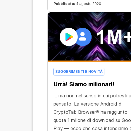
minare bitcoin in maniera più pratica
Pubblicato:
4 agosto 2020
sicura e veloce.
SUGGERIMENTI E NOVITÀ
Urrà! Siamo milionari!
... ma non nel senso in cui potresti 
pensato. La versione Android di
CryptoTab Browser® ha raggiunto
quota 1 milione di download su Goo
Play — ecco che cosa intendiamo d