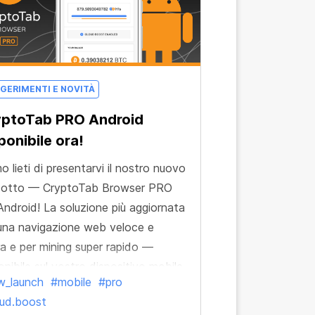
GERIMENTI E NOVITÀ
yptoTab PRO Android
ponibile ora!
o lieti di presentarvi il nostro nuovo
dotto — CryptoTab Browser PRO
Android! La soluzione più aggiornata
una navigazione web veloce e
ra e per mining super rapido —
onibile sul vostro dispositivo mobile.
w_launch
#mobile
#pro
ud.boost