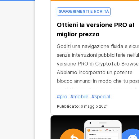
SUGGERIMENTI E NOVITÀ
Ottieni la versione PRO al
miglior prezzo
Goditi una navigazione fluida e sicu
senza interruzioni pubblicitarie nell'u
versione PRO di CryptoTab Browser
Abbiamo incorporato un potente
blocco annunci in modo che tu pos
sentirti libero da video commerciali,
#pro
#mobile
#special
popup indesiderati e banner che ti
infastidiscono nel tempo. Approfitt
Pubblicato:
6 maggio 2021
della nostra migliore offerta: diven
professionista a un prezzo record.