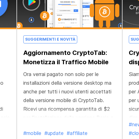
costante aggiornamento e
ottimizzazione, per consentirti di
rimanere al passo con le tecnologie più
sofisticate.
SUGGERIMENTI E NOVITÀ
SUG
Aggiornamento CryptoTab:
Cr
Monetizza il Traffico Mobile
dis
Ora verrai pagato non solo per le
Siam
mo
installazioni della versione desktop ma
pro
anche per tutti i nuovi utenti accettati
per 
della versione mobile di CryptoTab.
per 
di
Ricevi una ricompensa garantita di $2
sicu
basic
per l'installazione della versione Basic o
disp
#ne
di
di quella PRO dell'app Android! Attira
#mobile
#update
#affiliate
#clo
utenti mobile di CryptoTab e aumenta le