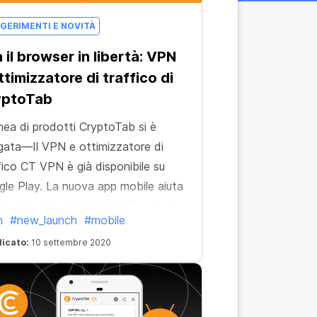
GERIMENTI E NOVITÀ
 il browser in libertà: VPN
ttimizzatore di traffico di
yptoTab
inea di prodotti CryptoTab si è
rgata—Il VPN e ottimizzatore di
fico CT VPN è già disponibile su
le Play. La nuova app mobile aiuta
oteggere la vostra identità sul web,
n
#new_launch
#mobile
avalcare qualsiasi restrizione legata
licato:
10 settembre 2020
 posizione e a risparmiare denaro e