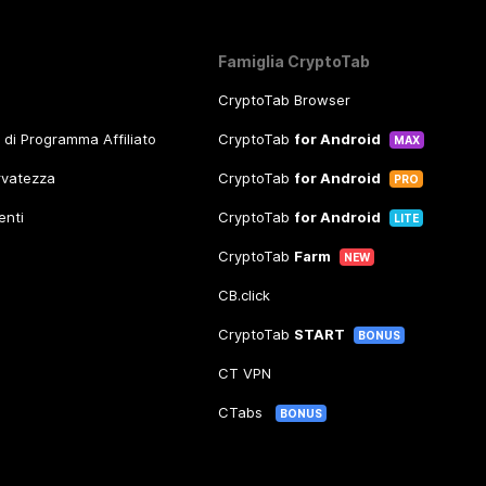
Famiglia CryptoTab
CryptoTab Browser
o di Programma Affiliato
CryptoTab
for Android
MAX
ervatezza
CryptoTab
for Android
PRO
enti
CryptoTab
for Android
LITE
CryptoTab
Farm
NEW
CB.click
CryptoTab
START
BONUS
CT VPN
CTabs
BONUS