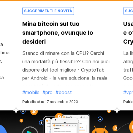
SUGGERIMENTI E NOVITÀ
SUG
Mina bitcoin sul tuo
Usa
smartphone, ovunque lo
e o
desideri
Cr
ra
ltima
Stanco di minare con la CPU? Cerchi
La l
.
una modalità più flessibile? Con noi puoi
alla
disporre del tool migliore - CryptoTab
traf
sa
per Android - la vera soluzione, la reale
Goog
possibilità di veder accrescere la
a pr
#mobile
#pro
#boost
#vp
quantità di bitcoin che puoi guadagnare.
a sc
a
Pubblicato:
17 novembre 2020
Pubb
Non solo ti piacerà dedicarti a questa
alla
ta un
attività quando sei in giro; vivrai anche
dati.
un'esperienza di navigazione al top - e
otterrai maggiori profitti! Il prodotto è in