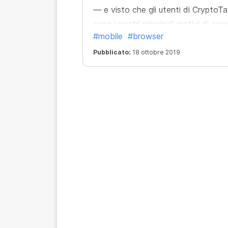
— e visto che gli utenti di CryptoT
sono i nostri principali motivi di orgo
#mobile
#browser
e ricchezza, per noi questo risultato
vale anche più di un milione di dollari
Pubblicato:
18 ottobre 2019