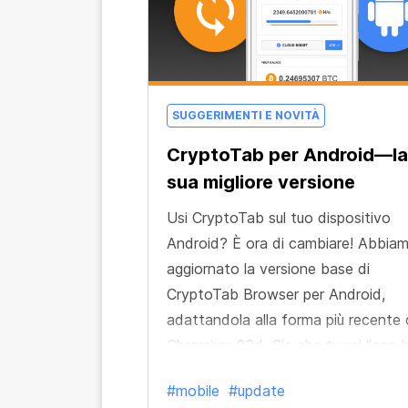
SUGGERIMENTI E NOVITÀ
CryptoTab per Android—la
sua migliore versione
Usi CryptoTab sul tuo dispositivo
Android? È ora di cambiare! Abbia
aggiornato la versione base di
CryptoTab Browser per Android,
adattandola alla forma più recente 
Chromium 83d. Sia che tu usi l'app 
o PRO di CryptoTab, puoi usufruire 
#mobile
#update
tutte le funzionalità del browser e