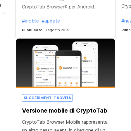
ab
Cryp
CryptoTab Browser® per Android.
glio
cont
Abbiamo apportato un solo
#mobile
#update
#ne
feat
miglioramento ma ha cambiato tutto.
.
Pubblicato:
8 agosto 2019
thos
Pubb
appl
SUGGERIMENTI E NOVITÀ
Versione mobile di CryptoTab
CryptoTab Browser Mobile rappresenta
un altro passo avanti in direzione di un