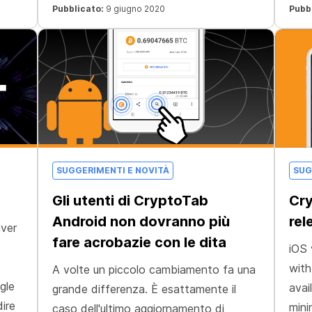
,
tue entrate, semplicemente così.
Pubblicato:
9 giugno 2020
Pubb
SUGGERIMENTI E NOVITÀ
SUG
Gli utenti di CryptoTab
Cry
Android non dovranno più
rel
aver
fare acrobazie con le dita
iOS 
with
A volte un piccolo cambiamento fa una
gle
avai
grande differenza. È esattamente il
ire
mini
caso dell'ultimo aggiornamento di