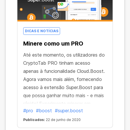
pagas. Veja, somos reconhecidos em
todo o mundo:
DICAS E NOTÍCIAS
Minere como um PRO
Até este momento, os utilizadores do
CryptoTab PRO tinham acesso
apenas à funcionalidade Cloud.Boost.
Agora vamos mais além, fornecendo
acesso à extensão Super.Boost para
que possa ganhar muito mais - e mais
rápido! Experimente minerar em
#pro
#boost
#super.boost
velocidade frenética, utilizando a
funcionalidade Super.Boost disponível
Publicados:
22 de junho de 2020
apenas na versão PRO.