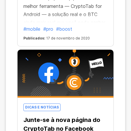
melhor ferramenta ― CryptoTab for
Android ― a solução real e o BTC
ainda mais real que você pode ganhar
#mobile
#pro
#boost
com ela. Você não só aproveitará uma
mineração de onde você quiser, como
Publicados:
17 de novembro de 2020
também terá a experiência de
navegação definitiva e mais lucro!
Estamos constantemente atualizando
e melhorando o produto, então é
garantido de você estar
acompanhando as tecnologias mais
avançadas.
DICAS E NOTÍCIAS
Junte-se à nova página do
CryptoTab no Facebook