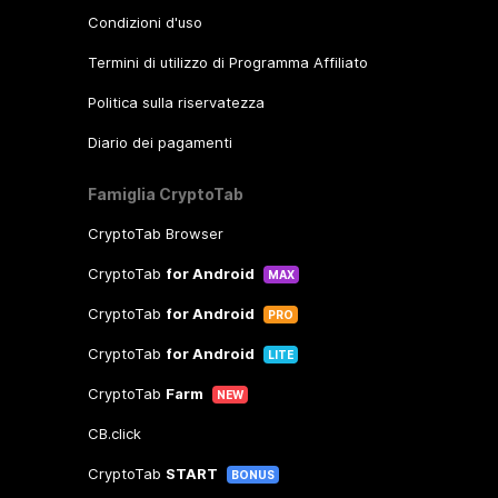
Condizioni d'uso
Termini di utilizzo di Programma Affiliato
Politica sulla riservatezza
Diario dei pagamenti
Famiglia CryptoTab
CryptoTab Browser
CryptoTab
for Android
MAX
CryptoTab
for Android
PRO
CryptoTab
for Android
LITE
CryptoTab
Farm
NEW
CB.click
CryptoTab
START
BONUS