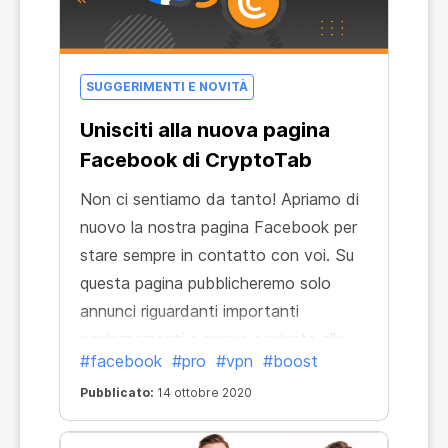
SUGGERIMENTI E NOVITÀ
Unisciti alla nuova pagina
Facebook di CryptoTab
Non ci sentiamo da tanto! Apriamo di
nuovo la nostra pagina Facebook per
stare sempre in contatto con voi. Su
questa pagina pubblicheremo solo
annunci riguardanti importanti
aggiornamenti e nuove aggiunte alla
#facebook
#pro
#vpn
#boost
linea di prodotti Cryptotab. Segui la
pagina e sarai il primo a conoscere
Pubblicato:
14 ottobre 2020
tutte le novità!