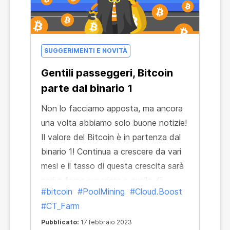
SUGGERIMENTI E NOVITÀ
Gentili passeggeri, Bitcoin
parte dal binario 1
Non lo facciamo apposta, ma ancora
una volta abbiamo solo buone notizie!
Il valore del Bitcoin è in partenza dal
binario 1! Continua a crescere da vari
mesi e il tasso di questa crescita sarà
pari o forse superiore a quello di
#bitcoin
#PoolMining
#Cloud.Boost
second space.
#CT_Farm
Pubblicato:
17 febbraio 2023