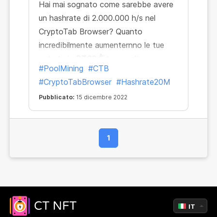
Hai mai sognato come sarebbe avere
un hashrate di 2.000.000 h/s nel
CryptoTab Browser? Quanto
incredibilmente aumenternno le tue
entrate in BTC? È tempo di un passo
#PoolMining
#CTB
molto più audace! Che ne dici di
#CryptoTabBrowser
#Hashrate20M
20.000.000 H/s e oltre? E non a
Pubblicato:
15 dicembre 2022
prezzo pieno, ma con uno sconto del
25%!
1
IT