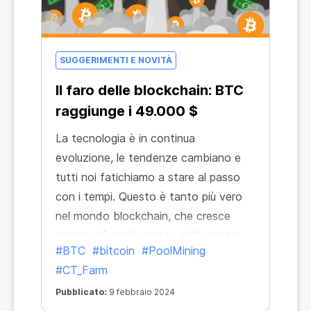
SUGGERIMENTI E NOVITÀ
Il faro delle blockchain: BTC
raggiunge i 49.000 $
La tecnologia è in continua
evoluzione, le tendenze cambiano e
tutti noi fatichiamo a stare al passo
con i tempi. Questo è tanto più vero
nel mondo blockchain, che cresce
ancora più rapidamente della nostra
#BTC
#bitcoin
#PoolMining
vita di tutti i giorni. La cosa positiva è
#CT_Farm
che esiste un riferimento stabile che
rimane insieme a noi in ogni situazione:
Pubblicato:
9 febbraio 2024