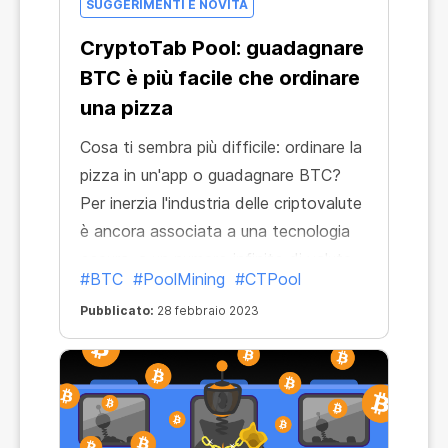
SUGGERIMENTI E NOVITÀ
CryptoTab Pool: guadagnare
BTC è più facile che ordinare
una pizza
Cosa ti sembra più difficile: ordinare la
pizza in un'app o guadagnare BTC?
Per inerzia l'industria delle criptovalute
è ancora associata a una tecnologia
oscura, a un numero infinito di valute
#BTC
#PoolMining
#CTPool
e, naturalmente, a costose farm di
Pubblicato:
28 febbraio 2023
criptovalute. Ma aspetta, in realtà fare
mining di Bitcoin è molto più
conveniente e facile che ordinare una
pizza!