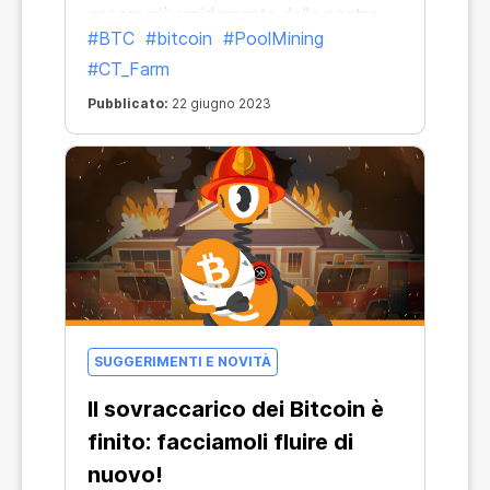
ancora più rapidamente della nostra
#BTC
#bitcoin
#PoolMining
vita di tutti i giorni. La cosa positiva è
#CT_Farm
che esiste un riferimento stabile che
rimane insieme a noi in ogni situazione:
Pubblicato:
22 giugno 2023
Bitcoin.
SUGGERIMENTI E NOVITÀ
Il sovraccarico dei Bitcoin è
finito: facciamoli fluire di
nuovo!