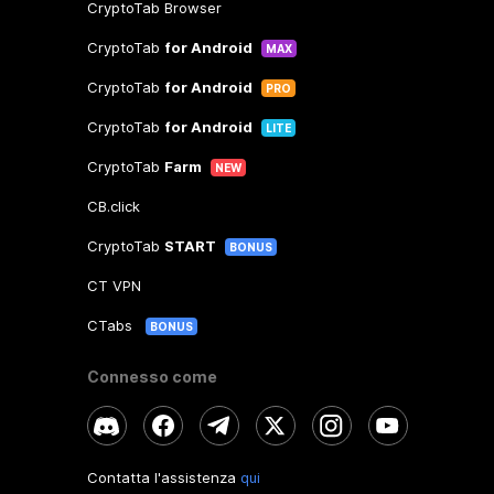
CryptoTab Browser
CryptoTab
for Android
MAX
CryptoTab
for Android
PRO
CryptoTab
for Android
LITE
CryptoTab
Farm
NEW
CB.click
CryptoTab
START
BONUS
CT VPN
CTabs
BONUS
Connesso come
Contatta l'assistenza
qui