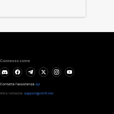
Connesso come
Contatta l'assistenza
qui
Altre richieste:
support@ctnft.net