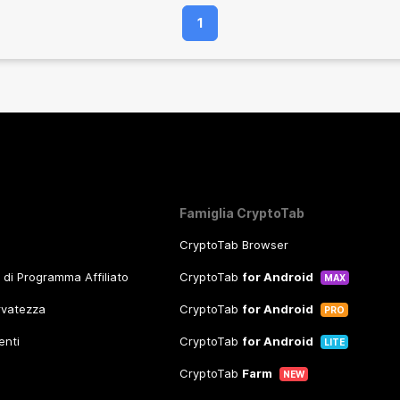
1
Famiglia CryptoTab
CryptoTab Browser
o di Programma Affiliato
CryptoTab
for Android
MAX
ervatezza
CryptoTab
for Android
PRO
enti
CryptoTab
for Android
LITE
CryptoTab
Farm
NEW