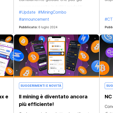
essere percepito in tutti i prodotti
#Update
#MiningCombo
dell'ecosistema!
#announcement
#CT
Pubblicato:
6 luglio 2024
Pubb
SUGGERIMENTI E NOVITÀ
SUG
ax e
Il mining è diventato ancora
NC 
più efficiente!
Cono