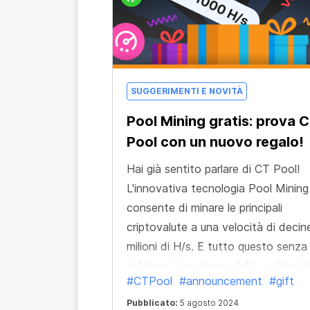
posizionati possono potenzialment
espandere la vostra rete a migliaia d
utenti!
SUGGERIMENTI E NOVITÀ
Pool Mining gratis: prova 
Pool con un nuovo regalo!
Hai già sentito parlare di CT Pool!
L'innovativa tecnologia Pool Mining
consente di minare le principali
criptovalute a una velocità di decin
milioni di H/s. E tutto questo senza
utilizzare la potenza del tuo disposi
#CTPool
#announcement
#gift
Pubblicato:
5 agosto 2024