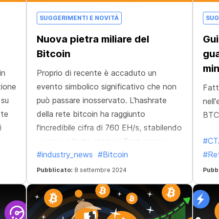
SUGGERIMENTI E NOVITÀ
SUG
Nuova pietra miliare del
Gui
Bitcoin
gua
min
in
Proprio di recente è accaduto un
zione
evento simbolico significativo che non
Fatt
 su
può passare inosservato. L'hashrate
nell
ete
della rete bitcoin ha raggiunto
BTC 
i
l'incredibile cifra di 760 EH/s, stabilendo
#CTA
un nuovo limite storico! Traduciamo
#industry_news
#Bitcoin
#Ref
ng. E
questo numero in H/s familiari
ti,
Pubblicato:
8 settembre 2024
Pubb
0
en