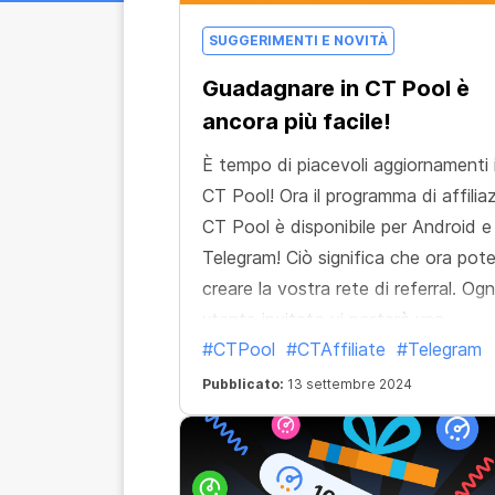
SUGGERIMENTI E NOVITÀ
Guadagnare in CT Pool è
ancora più facile!
È tempo di piacevoli aggiornamenti 
CT Pool! Ora il programma di affilia
CT Pool è disponibile per Android e
Telegram! Ciò significa che ora pot
creare la vostra rete di referral. Ogn
utente invitato vi porterà una
#CTPool
#CTAffiliate
#Telegram
percentuale del suo reddito da mini
se anche loro inviteranno nuovi uten
Pubblicato:
13 settembre 2024
anche voi riceverete la vostra
percentuale sul loro mining. Fino a 1
livelli di rete di referral! Pochi link b