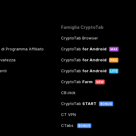
Famiglia CryptoTab
CryptoTab Browser
o di Programma Affiliato
CryptoTab
for Android
MAX
ervatezza
CryptoTab
for Android
PRO
enti
CryptoTab
for Android
LITE
CryptoTab
Farm
NEW
CB.click
CryptoTab
START
BONUS
CT VPN
CTabs
BONUS