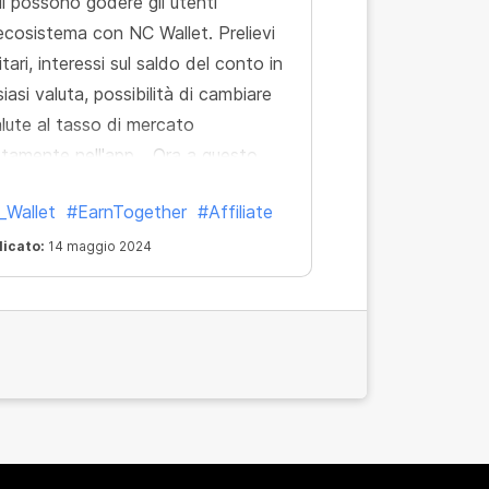
ui possono godere gli utenti
'ecosistema con NC Wallet. Prelievi
ritari, interessi sul saldo del conto in
siasi valuta, possibilità di cambiare
alute al tasso di mercato
ttamente nell'app... Ora a questo
co si aggiunge un'altra funzione.
_Wallet
#EarnTogether
#Affiliate
licato:
14 maggio 2024