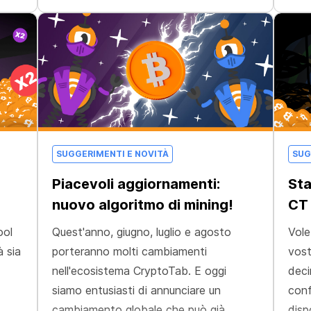
SUGGERIMENTI E NOVITÀ
SUG
Piacevoli aggiornamenti:
Sta
nuovo algoritmo di mining!
CT
ool
Quest'anno, giugno, luglio e agosto
Vole
à sia
porteranno molti cambiamenti
vost
nell'ecosistema CryptoTab. E oggi
deci
siamo entusiasti di annunciare un
confi
cambiamento globale che può già
disp