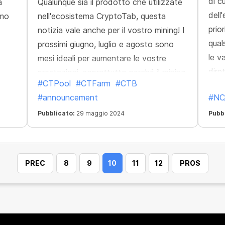
di c
a
Qualunque sia il prodotto che utilizzate
dell
imo
nell'ecosistema CryptoTab, questa
prio
notizia vale anche per il vostro mining! I
qual
prossimi giugno, luglio e agosto sono
le v
mesi ideali per aumentare le vostre
dire
prestazioni, soprattutto perché il mining
#CTPool
#CTFarm
#CTB
elen
è diventato più potente in tutto
#announcement
#NC
l'ecosistema. L'efficienza del mining in
tutti i prodotti CryptoTab è aumentata
Pubblicato:
29 maggio 2024
Pubb
di quasi il 20%!
PREC
8
9
10
11
12
PROS