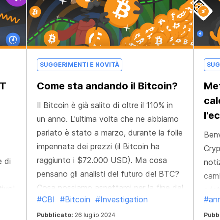
e
i
SUGGERIMENTI E NOVITÀ
SUG
CT
Come sta andando il Bitcoin?
Met
cal
Il Bitcoin è già salito di oltre il 110% in
l'e
un anno. L'ultima volta che ne abbiamo
parlato è stato a marzo, durante la folle
Benv
impennata dei prezzi (il Bitcoin ha
Cryp
raggiunto i $72.000 USD). Ma cosa
e di
noti
pensano gli analisti del futuro del BTC?
camb
Cosa possiamo aspettarci per la fine del
tivo!
crip
#CBI
#Bitcoin
#Investigation
#an
2024?
uten
Pubblicato:
26 luglio 2024
Pubb