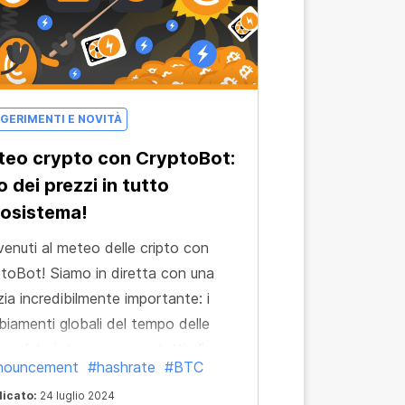
GERIMENTI E NOVITÀ
eo crypto con CryptoBot:
o dei prezzi in tutto
cosistema!
enuti al meteo delle cripto con
toBot! Siamo in diretta con una
zia incredibilmente importante: i
iamenti globali del tempo delle
tovalute interesseranno tutti gli
nouncement
#hashrate
#BTC
ti dell'ecosistema!
licato:
24 luglio 2024