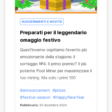
SUGGERIMENTI E NOVITÀ
Preparati per il leggendario
omaggio festivo
Quest'inverno ospitiamo l'evento più
emozionante della stagione: il
sorteggio №4. Il primo premio? Il più
potente Pool Miner per massimizzare il
tuo mining. Ma solo i primi 100
partecipanti parteciperanno al
#announcement
#prizes
sorteggio e il numero 1 riceverà il
#festive-season
#HappyNewYear
premio principale.
Pubblicato:
30 dicembre 2024