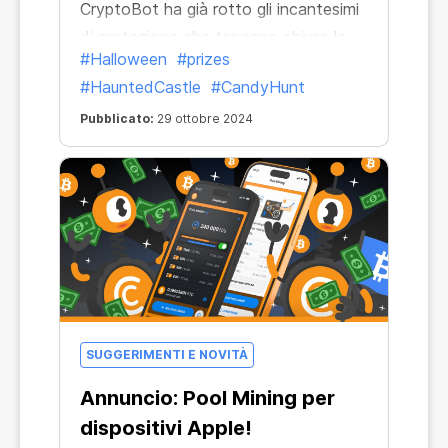
CryptoBot ha già rotto gli incantesimi
di protezione che tengono chiuse le
#Halloween
#prizes
porte dell'oscuro castello. Che la
#HauntedCastle
#CandyHunt
caccia alle caramelle abbia inizio!
Pubblicato:
29 ottobre 2024
SUGGERIMENTI E NOVITÀ
Annuncio: Pool Mining per
dispositivi Apple!