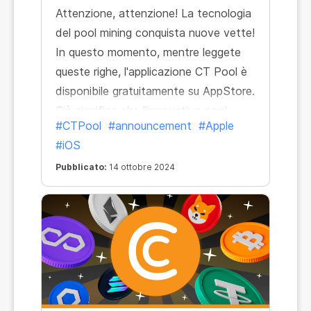
Attenzione, attenzione! La tecnologia
del pool mining conquista nuove vette!
In questo momento, mentre leggete
queste righe, l'applicazione CT Pool è
disponibile gratuitamente su AppStore.
Ciò significa che l'innovativo pool
#CTPool
#announcement
#Apple
mining di tutte le principali criptovalute
#iOS
è ora disponibile sui dispositivi Apple!
Pubblicato:
14 ottobre 2024