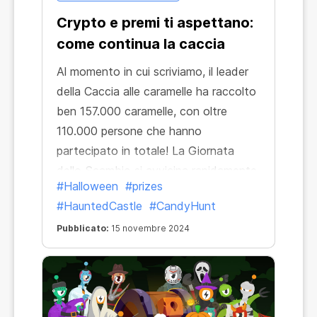
Crypto e premi ti aspettano:
come continua la caccia
Al momento in cui scriviamo, il leader
della Caccia alle caramelle ha raccolto
ben 157.000 caramelle, con oltre
110.000 persone che hanno
partecipato in totale! La Giornata
dello Scambio si avvicina rapidamente,
#Halloween
#prizes
così come l'estrazione di 13 preziosi
#HauntedCastle
#CandyHunt
premi!
Pubblicato:
15 novembre 2024