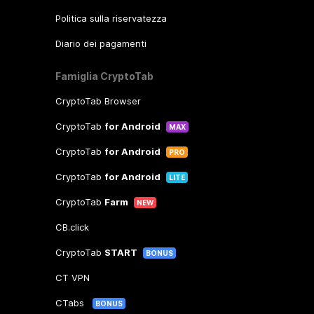
Politica sulla riservatezza
Diario dei pagamenti
Famiglia CryptoTab
CryptoTab Browser
CryptoTab
for Android
MAX
CryptoTab
for Android
PRO
CryptoTab
for Android
LITE
CryptoTab
Farm
NEW
CB.click
CryptoTab
START
BONUS
CT VPN
CTabs
BONUS