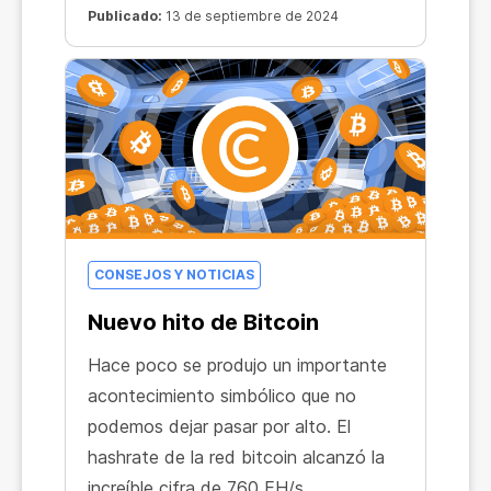
ingresos mineros. Y si además invitan
Publicado:
13 de septiembre de 2024
a nuevos usuarios, también obtendrás
tu % de su minado. ¡Hasta 10 niveles
de tu red de referidos! ¡Sólo unos
pocos enlaces bien colocados podrían
ampliar potencialmente su red a miles
de usuarios!
CONSEJOS Y NOTICIAS
Nuevo hito de Bitcoin
Hace poco se produjo un importante
acontecimiento simbólico que no
podemos dejar pasar por alto. El
hashrate de la red bitcoin alcanzó la
increíble cifra de 760 EH/s,