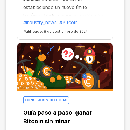
estableciendo un nuevo límite
histórico Traduzcamos esa cifra a los
#industry_news
#Bitcoin
conocidos H/s
Publicado:
8 de septiembre de 2024
CONSEJOS Y NOTICIAS
Guía paso a paso: ganar
Bitcoin sin minar