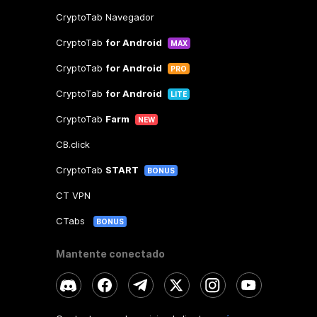
CryptoTab Navegador
CryptoTab
for Android
MAX
CryptoTab
for Android
PRO
CryptoTab
for Android
LITE
CryptoTab
Farm
NEW
CB.click
CryptoTab
START
BONUS
CT VPN
CTabs
BONUS
Mantente conectado