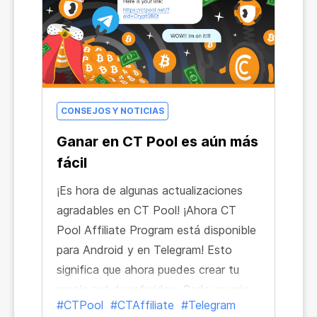
CONSEJOS Y NOTICIAS
Ganar en CT Pool es aún más
fácil
¡Es hora de algunas actualizaciones
agradables en CT Pool! ¡Ahora CT
Pool Affiliate Program está disponible
para Android y en Telegram! Esto
significa que ahora puedes crear tu
propia red de referidos. Cada usuario
#CTPool
#CTAffiliate
#Telegram
invitado te aportará el % de sus