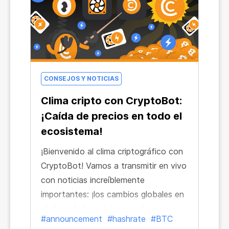
CONSEJOS Y NOTICIAS
Clima cripto con CryptoBot:
¡Caída de precios en todo el
ecosistema!
¡Bienvenido al clima criptográfico con
CryptoBot! Vamos a transmitir en vivo
con noticias increíblemente
importantes: ¡los cambios globales en
el clima de las criptomonedas
#announcement
#hashrate
#BTC
afectarán a todos los usuarios del