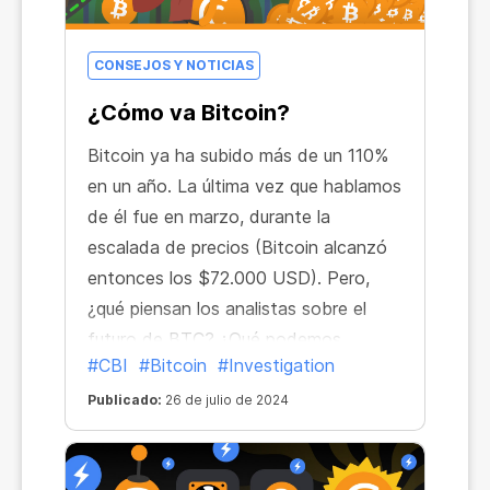
CONSEJOS Y NOTICIAS
¿Cómo va Bitcoin?
Bitcoin ya ha subido más de un 110%
en un año. La última vez que hablamos
de él fue en marzo, durante la
escalada de precios (Bitcoin alcanzó
entonces los $72.000 USD). Pero,
¿qué piensan los analistas sobre el
futuro de BTC? ¿Qué podemos
#CBI
#Bitcoin
#Investigation
esperar para finales de 2024?
Publicado:
26 de julio de 2024