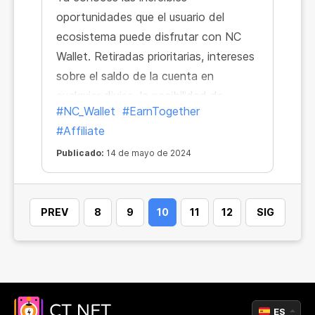
oportunidades que el usuario del
ecosistema puede disfrutar con NC
Wallet. Retiradas prioritarias, intereses
sobre el saldo de la cuenta en
cualquier divisa, la posibilidad de
#NC_Wallet
#EarnTogether
cambiar divisas al tipo de mercado
#Affiliate
directamente en la aplicación... Ahora
se ha añadido una función más a esta
Publicado:
14 de mayo de 2024
lista.
PREV
8
9
10
11
12
SIG
ES