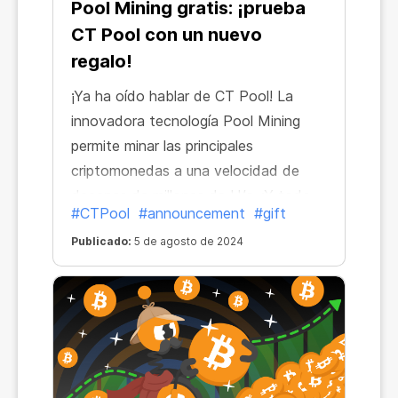
Pool Mining gratis: ¡prueba
CT Pool con un nuevo
regalo!
¡Ya ha oído hablar de CT Pool! La
innovadora tecnología Pool Mining
permite minar las principales
criptomonedas a una velocidad de
decenas de millones de H/s. ¡Y todo
#CTPool
#announcement
#gift
ello sin utilizar la potencia de tu
Publicado:
5 de agosto de 2024
dispositivo!