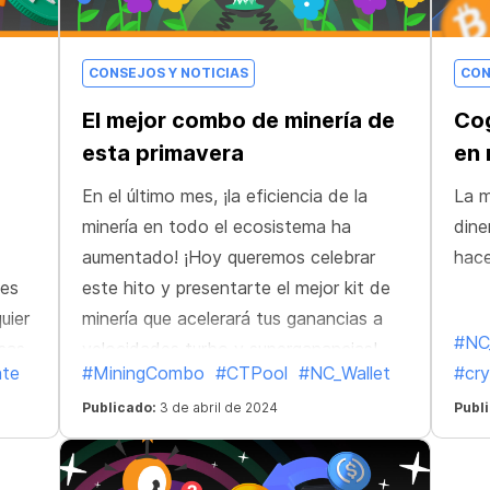
CONSEJOS Y NOTICIAS
CON
El mejor combo de minería de
Cog
esta primavera
en 
En el último mes, ¡la eficiencia de la
La m
minería en todo el ecosistema ha
dine
aumentado! ¡Hoy queremos celebrar
hac
ses
este hito y presentarte el mejor kit de
uier
minería que acelerará tus ganancias a
#NC
isas
velocidades turbo y superganancias!
ate
#MiningCombo
#CTPool
#NC_Wallet
#cry
 la
na
Publicado:
3 de abril de 2024
Publ