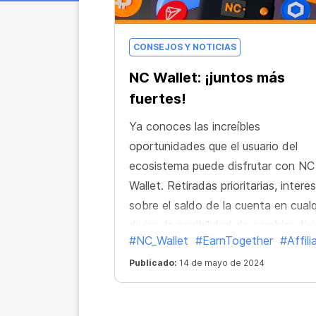
CONSEJOS Y NOTICIAS
NC Wallet: ¡juntos más
fuertes!
Ya conoces las increíbles
oportunidades que el usuario del
ecosistema puede disfrutar con NC
Wallet. Retiradas prioritarias, intere
sobre el saldo de la cuenta en cualq
divisa, la posibilidad de cambiar div
#NC_Wallet
#EarnTogether
#Affili
al tipo de mercado directamente en
aplicación... Ahora se ha añadido u
Publicado:
14 de mayo de 2024
función más a esta lista.