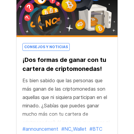
CONSEJOS Y NOTICIAS
¡Dos formas de ganar con tu
cartera de criptomonedas!
Es bien sabido que las personas que
más ganan de las criptomonedas son
aquellas que ni siquiera participan en el
minado. ¿Sabías que puedes ganar
mucho más con tu cartera de
criptmonedas? ¡Y no exige que mines ni
#announcement
#NC_Wallet
#BTC
que hagas operaciones complejas con