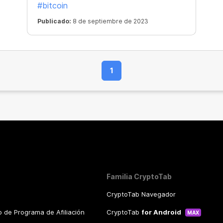
#bitcoin
tus fondos!
Publicado:
8 de septiembre de 2023
1
Familia CryptoTab
CryptoTab Navegador
 de Programa de Afiliación
CryptoTab
for Android
MAX