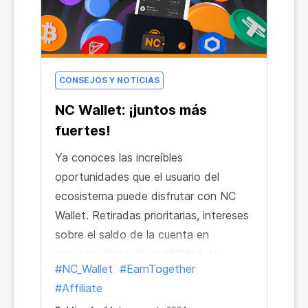
CONSEJOS Y NOTICIAS
NC Wallet: ¡juntos más
fuertes!
Ya conoces las increíbles
oportunidades que el usuario del
ecosistema puede disfrutar con NC
Wallet. Retiradas prioritarias, intereses
sobre el saldo de la cuenta en
cualquier divisa, la posibilidad de
#NC_Wallet
#EarnTogether
cambiar divisas al tipo de mercado
#Affiliate
directamente en la aplicación... Ahora