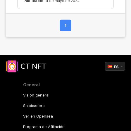
se ha añadido una función más a esta
Publicado:
14 de mayo de 2024
lista.
1
ES
General
Visión general
Salpicadero
Ver en Opensea
Programa de Afiliación