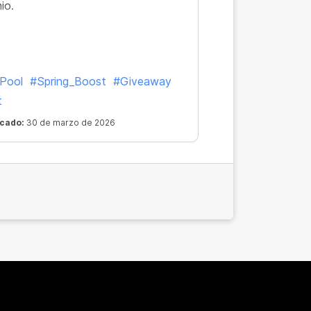
io.
Pool
#Spring_Boost
#Giveaway
t
icado:
30 de marzo de 2026