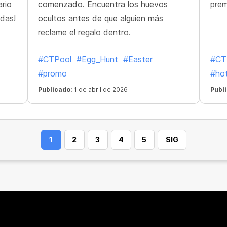
rio
comenzado. Encuentra los huevos
prem
das!
ocultos antes de que alguien más
reclame el regalo dentro.
#CTPool
#Egg_Hunt
#Easter
#CT
#promo
#ho
Publicado:
1 de abril de 2026
Publ
1
2
3
4
5
SIG