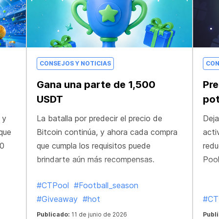
CONSEJOS Y NOTICIAS
CON
Gana una parte de 1,500
Pre
USDT
pot
 y
La batalla por predecir el precio de
Deja
que
Bitcoin continúa, y ahora cada compra
acti
00
que cumpla los requisitos puede
redu
brindarte aún más recompensas.
Pool
#CTPool
#Football_season
#Giveaway
#hot
#CT
Publicado:
11 de junio de 2026
Publ