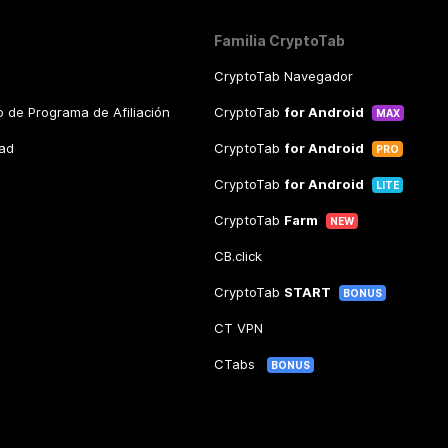
Familia CryptoTab
CryptoTab Navegador
 de Programa de Afiliación
CryptoTab
for Android
MAX
dad
CryptoTab
for Android
PRO
CryptoTab
for Android
LITE
CryptoTab
Farm
NEW
CB.click
CryptoTab
START
BONUS
CT VPN
CTabs
BONUS