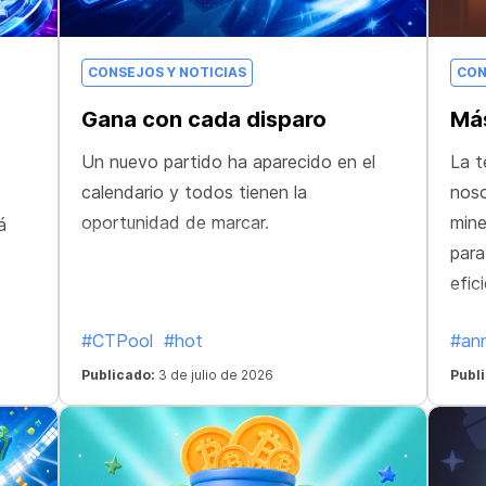
CONSEJOS Y NOTICIAS
CON
Gana con cada disparo
Más
Un nuevo partido ha aparecido en el
La t
calendario y todos tienen la
noso
oportunidad de marcar.
mine
á
para
efic
#CTPool
#hot
#an
Publicado:
3 de julio de 2026
Publ