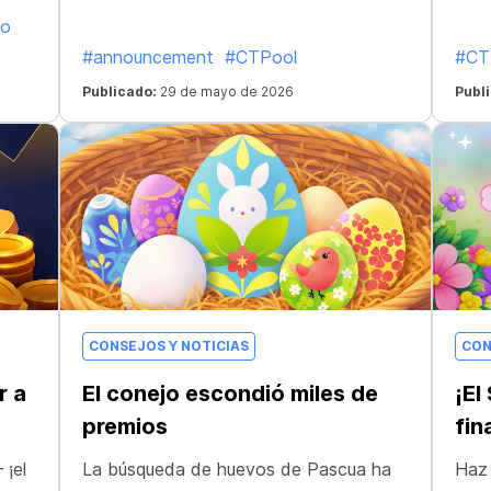
mo
#announcement
#CTPool
#CT
Publicado:
29 de mayo de 2026
Publ
CONSEJOS Y NOTICIAS
CON
r a
El conejo escondió miles de
¡El
premios
fin
¡el
La búsqueda de huevos de Pascua ha
Haz 