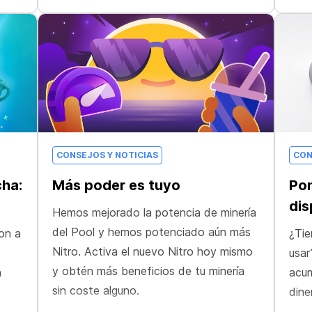
CONSEJOS Y NOTICIAS
CON
cha:
Más poder es tuyo
Pon
dis
Hemos mejorado la potencia de minería
del Pool y hemos potenciado aún más
on a
¿Tie
Nitro. Activa el nuevo Nitro hoy mismo
usar
y obtén más beneficios de tu minería
a
acum
sin coste alguno.
dine