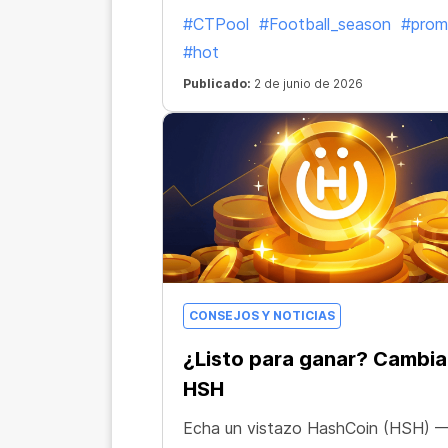
#CTPool
#Football_season
#pro
#hot
Publicado:
2 de junio de 2026
CONSEJOS Y NOTICIAS
¿Listo para ganar? Cambia
HSH
Echa un vistazo HashCoin (HSH) — 