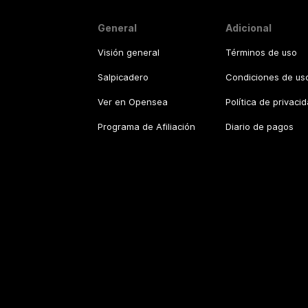
General
Adicional
Visión general
Términos de uso
Salpicadero
Condiciones de uso
Ver en Opensea
Política de privaci
Programa de Afiliación
Diario de pagos
©
2026
.
CT NFT.
All rights reserved.