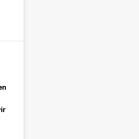
en
ir