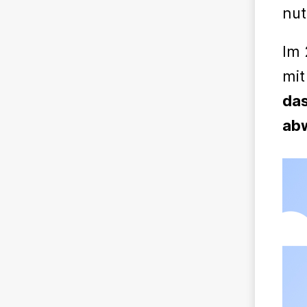
nut
Im 
mit
das
abw