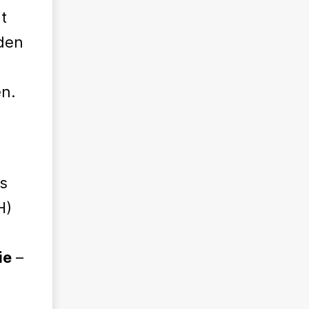
t
den
n.
es
H)
ie
–