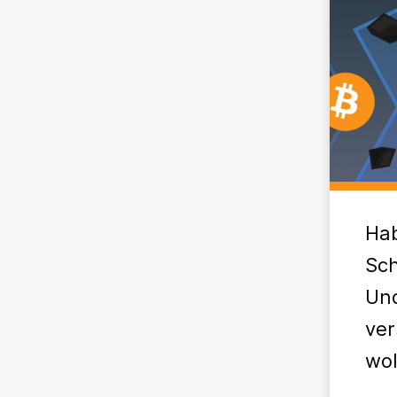
Hab
Sc
Und
ver
wol