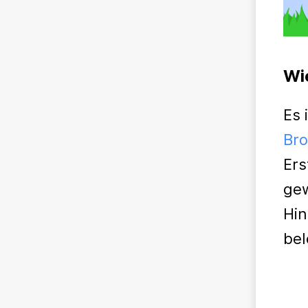
Wi
Es 
Br
Ers
gew
Hin
bel