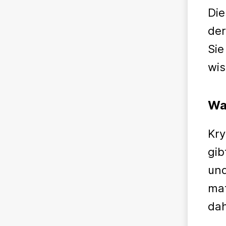
Die
der
Sie
wis
Wa
Kr
gib
und
ma
da