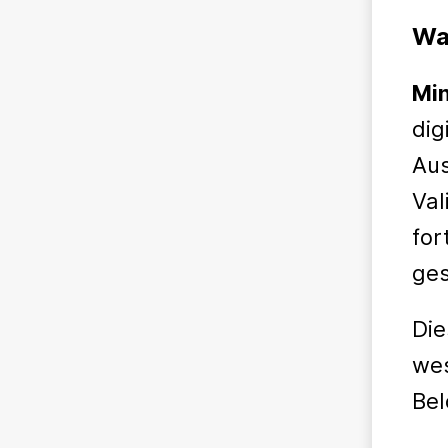
Wa
Min
dig
Aus
Val
for
ges
Die
wes
Bel