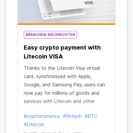
BRANCHEN-NACHRICHTEN
Easy crypto payment with
Litecoin VISA
Thanks to the Litecoin Visa virtual
card, synchronized with Apple,
Google, and Samsung Pay, users can
now pay for millions of goods and
services with Litecoin and other
popular cryptos in a matter of
#cryptocurrency
#fintech
#BTC
minutes.
#Litecoin