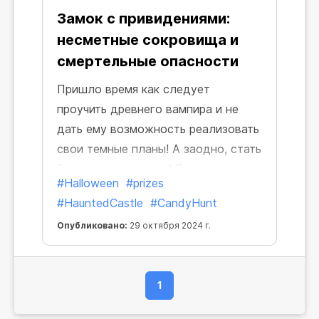
Замок с привидениями:
несметные сокровища и
смертельные опасности
Пришло время как следует
проучить древнего вампира и не
дать ему возможность реализовать
свои темные планы! А заодно, стать
богачом в процессе! Пришло время
#Halloween
#prizes
Хэллоуина, ведь КриптоБот уже
#HauntedCastle
#CandyHunt
взломал защитные заклятия,
Опубликовано:
29 октября 2024 г.
державшие двери мрачного замка
закрытыми. Да начнется Охота за
Конфетами!
1