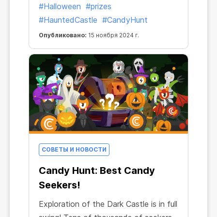
#Halloween
#prizes
вместе с ним и розыгрыш 13 ценных
#HauntedCastle
#CandyHunt
призов!
Опубликовано:
15 ноября 2024 г.
СОВЕТЫ И НОВОСТИ
Candy Hunt: Best Candy
Seekers!
Exploration of the Dark Castle is in full