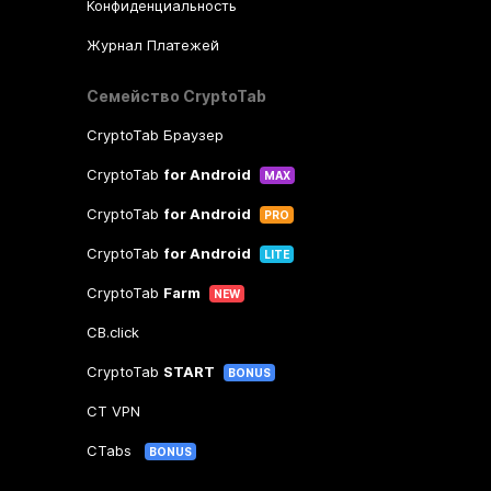
Конфиденциальность
Журнал Платежей
Семейство CryptoTab
CryptoTab Браузер
CryptoTab
for Android
MAX
CryptoTab
for Android
PRO
CryptoTab
for Android
LITE
CryptoTab
Farm
NEW
CB.click
CryptoTab
START
BONUS
CT VPN
CTabs
BONUS