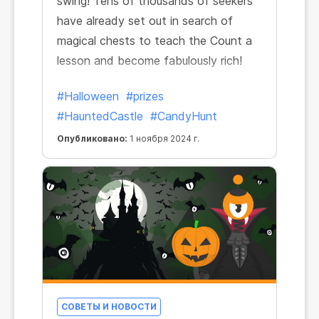
swing! Tens of thousands of seekers
have already set out in search of
magical chests to teach the Count a
lesson and become fabulously rich!
#Halloween
#prizes
#HauntedCastle
#CandyHunt
Опубликовано:
1 ноября 2024 г.
СОВЕТЫ И НОВОСТИ