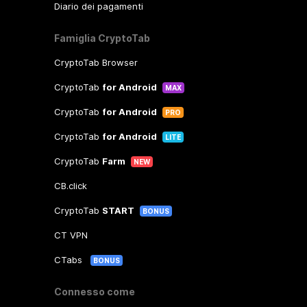
Diario dei pagamenti
Famiglia CryptoTab
CryptoTab Browser
CryptoTab
for Android
MAX
CryptoTab
for Android
PRO
CryptoTab
for Android
LITE
CryptoTab
Farm
NEW
CB.click
CryptoTab
START
BONUS
CT VPN
CTabs
BONUS
Connesso come