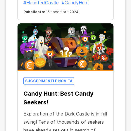
#HauntedCastle
#CandyHunt
premi!
Pubblicato:
15 novembre 2024
SUGGERIMENTI E NOVITÀ
Candy Hunt: Best Candy
Seekers!
Exploration of the Dark Castle is in full
swing! Tens of thousands of seekers
have already set out in search of