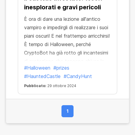
inesplorati e gravi pericoli
È ora di dare una lezione all'antico
vampiro e impedirgli di realizzare i suoi
piani oscuri! E nel frattempo arricchirsi!
È tempo di Halloween, perché
CryptoBot ha già rotto gli incantesimi
di protezione che tengono chiuse le
#Halloween
#prizes
porte dell'oscuro castello. Che la
#HauntedCastle
#CandyHunt
caccia alle caramelle abbia inizio!
Pubblicato:
29 ottobre 2024
1