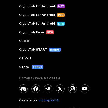
CryptoTab
for Android
MAX
CryptoTab
for Android
PRO
CryptoTab
for Android
LITE
CryptoTab
Farm
NEW
CB.click
CryptoTab
START
BONUS
CT VPN
CTabs
BONUS
Оставайтесь на связи
Связаться с
поддержкой