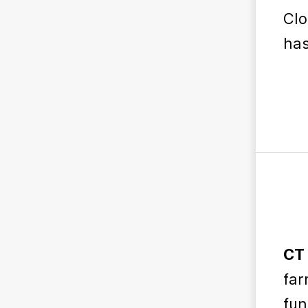
Clo
has
CT 
far
fun