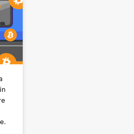
a
in
re
e.