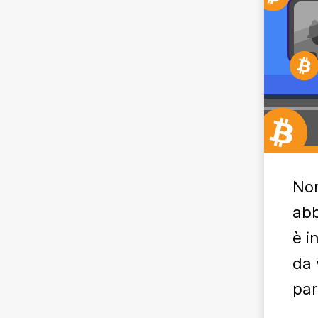
Non
abb
è i
da 
par