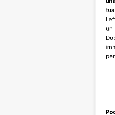
una
tua
l'e
un 
Dop
imm
per
Poo