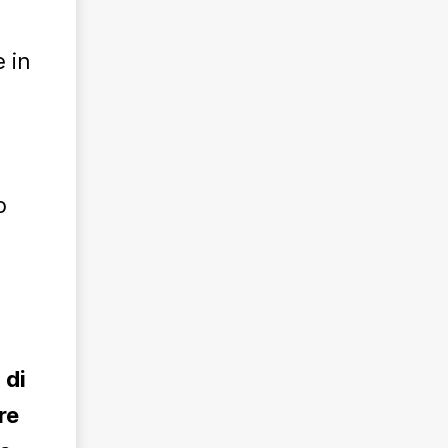
 in
o
 di
re