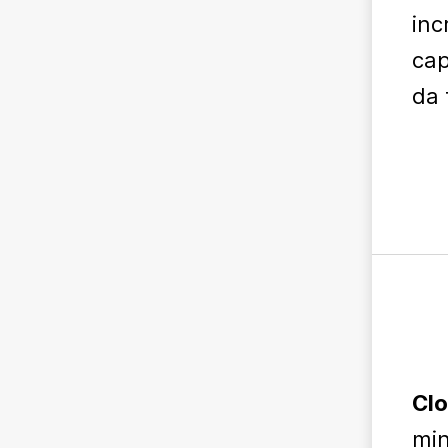
inc
cap
da 
Clo
min