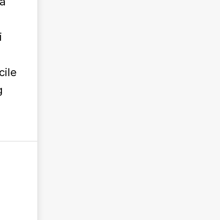
la
i
cile
g