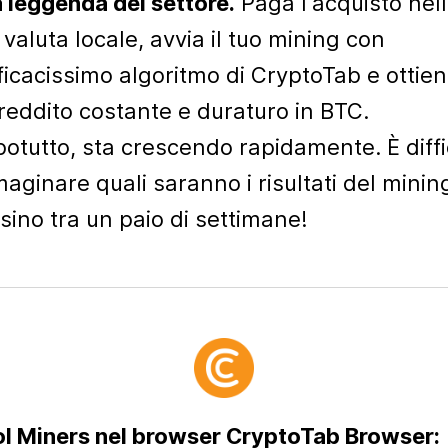
 leggenda del settore.
Paga l'acquisto nel
 valuta locale, avvia il tuo mining con
fficacissimo algoritmo di CryptoTab e ottien
reddito costante e duraturo in BTC.
otutto, sta crescendo rapidamente. È diffi
aginare quali saranno i risultati del minin
sino tra un paio di settimane!
l Miners nel browser CryptoTab Browser: