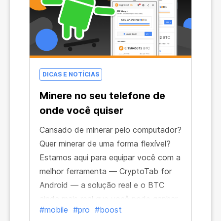
um preço baixo recorde.
DICAS E NOTÍCIAS
Minere no seu telefone de
onde você quiser
Cansado de minerar pelo computador?
Quer minerar de uma forma flexível?
Estamos aqui para equipar você com a
melhor ferramenta ― CryptoTab for
Android ― a solução real e o BTC
ainda mais real que você pode ganhar
#mobile
#pro
#boost
com ela. Você não só aproveitará uma