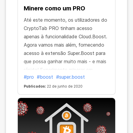
Minere como um PRO
Até este momento, os utilizadores do
CryptoTab PRO tinham acesso
apenas à funcionalidade Cloud.Boost.
Agora vamos mais além, fornecendo
acesso à extensão Super.Boost para
que possa ganhar muito mais - e mais
rápido! Experimente minerar em
#pro
#boost
#super.boost
velocidade frenética, utilizando a
funcionalidade Super.Boost disponível
Publicados:
22 de junho de 2020
apenas na versão PRO.