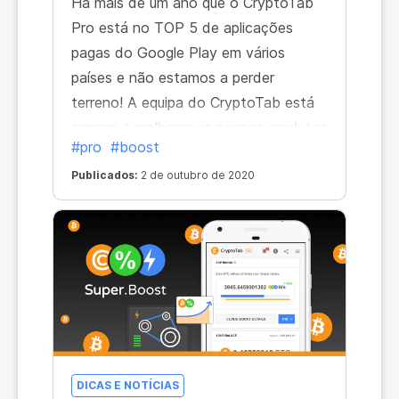
Há mais de um ano que o CryptoTab
Pro está no TOP 5 de aplicações
pagas do Google Play em vários
países e não estamos a perder
terreno! A equipa do CryptoTab está
sempre a melhorar os nossos produtos
#pro
#boost
para garantir que tem tudo para uma
navegação confortável e segura.
Publicados:
2 de outubro de 2020
Estamos muito gratos aos nossos
utilizadores por todo o amor e apoio.
Eis os lugares que o CryptoTab PRO
ocupou nas tabelas das aplicações
pagas. Veja, somos reconhecidos em
todo o mundo:
DICAS E NOTÍCIAS