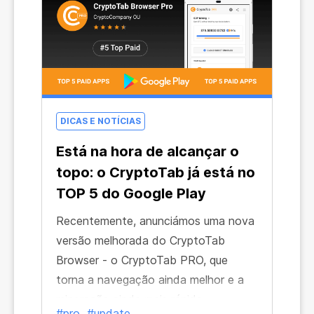
exploração—juntamente com outras
pessoas que estão em isolamento
voluntário. Há milhares de pessoas
como nós neste momento espalhadas
por todo o mundo—então vamos
aceder à Internet e explorar alguma
DICAS E NOTÍCIAS
cripto-moeda!
Está na hora de alcançar o
topo: o CryptoTab já está no
TOP 5 do Google Play
Recentemente, anunciámos uma nova
versão melhorada do CryptoTab
Browser - o CryptoTab PRO, que
torna a navegação ainda melhor e a
mineração ainda mais rápida.
#pro
#update