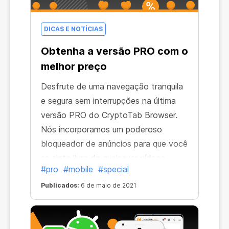
DICAS E NOTÍCIAS
Obtenha a versão PRO com o
melhor preço
Desfrute de uma navegação tranquila
e segura sem interrupções na última
versão PRO do CryptoTab Browser.
Nós incorporamos um poderoso
bloqueador de anúncios para que você
se sinta livre de quaisquer vídeos
#pro
#mobile
#special
comerciais, pop-ups indesejados e
banners que o incomodam ao longo
Publicados:
6 de maio de 2021
do tempo. Aproveite a nossa melhor
oferta: torne-se um profissional por