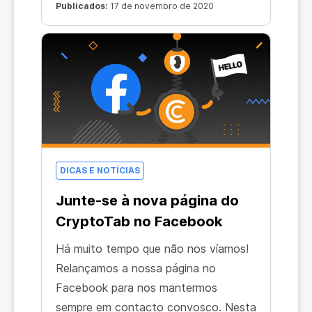
mineração de onde você quiser, como
Publicados:
17 de novembro de 2020
também terá a experiência de
navegação definitiva e mais lucro!
Estamos constantemente atualizando
e melhorando o produto, então é
garantido de você estar
acompanhando as tecnologias mais
avançadas.
DICAS E NOTÍCIAS
Junte-se à nova página do
CryptoTab no Facebook
Há muito tempo que não nos víamos!
Relançamos a nossa página no
Facebook para nos mantermos
sempre em contacto convosco. Nesta