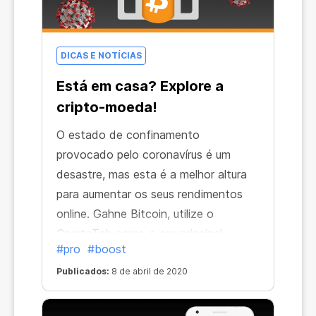
DICAS E NOTÍCIAS
Está em casa? Explore a
cripto-moeda!
O estado de confinamento
provocado pelo coronavírus é um
desastre, mas esta é a melhor altura
para aumentar os seus rendimentos
online. Gahne Bitcoin, utilize o
CryptoTab como o seu principal
#pro
#boost
navegador enquanto está em casa,
sem poder sair, com o seu computador
Publicados:
8 de abril de 2020
portátil. Aproveite este tempo para
criar e desenvolver a sua rede de