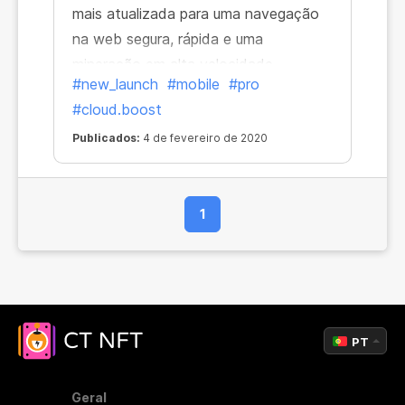
mais atualizada para uma navegação
na web segura, rápida e uma
mineração em alta velocidade —
#new_launch
#mobile
#pro
disponível no seu dispositivo móvel.
#cloud.boost
Publicados:
4 de fevereiro de 2020
1
PT
Geral