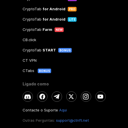
CryptoTab
for Android
PRO
CryptoTab
for Android
LITE
CryptoTab
Farm
NEW
CB.click
CryptoTab
START
BONUS
CT VPN
CTabs
BONUS
Ligado como
Contacte o Suporte
Aqui
Outras Perguntas:
support@ctnft.net