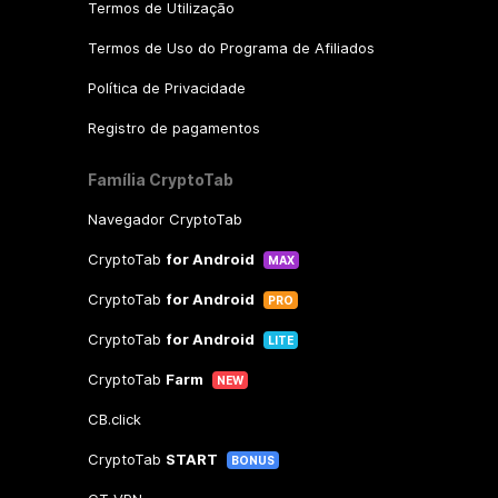
Termos de Utilização
Termos de Uso do Programa de Afiliados
Política de Privacidade
Registro de pagamentos
Família CryptoTab
Navegador CryptoTab
CryptoTab
for Android
MAX
CryptoTab
for Android
PRO
CryptoTab
for Android
LITE
CryptoTab
Farm
NEW
CB.click
CryptoTab
START
BONUS