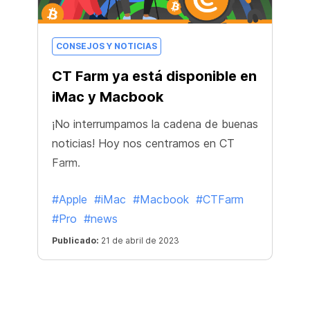
CONSEJOS Y NOTICIAS
CT Farm ya está disponible en
iMac y Macbook
¡No interrumpamos la cadena de buenas
noticias! Hoy nos centramos en CT
Farm.
#Apple
#iMac
#Macbook
#CTFarm
#Pro
#news
Publicado:
21 de abril de 2023