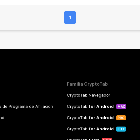
1
Familia CryptoTab
CryptoTab Navegador
 de Programa de Afiliación
CryptoTab
for Android
MAX
dad
CryptoTab
for Android
PRO
CryptoTab
for Android
LITE