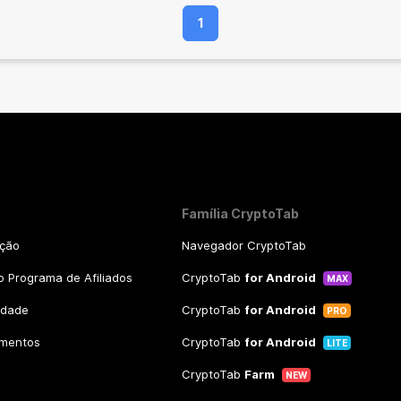
1
Família CryptoTab
ação
Navegador CryptoTab
 Programa de Afiliados
CryptoTab
for Android
MAX
cidade
CryptoTab
for Android
PRO
amentos
CryptoTab
for Android
LITE
CryptoTab
Farm
NEW