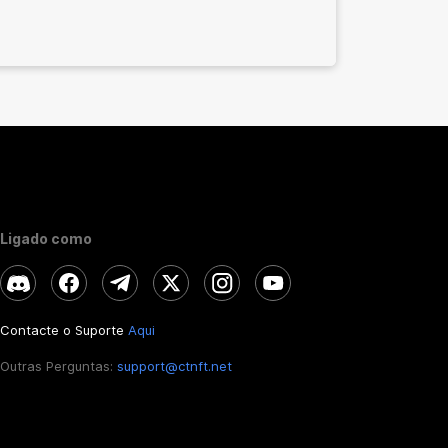
Ligado como
Contacte o Suporte
Aqui
Outras Perguntas:
support@ctnft.net