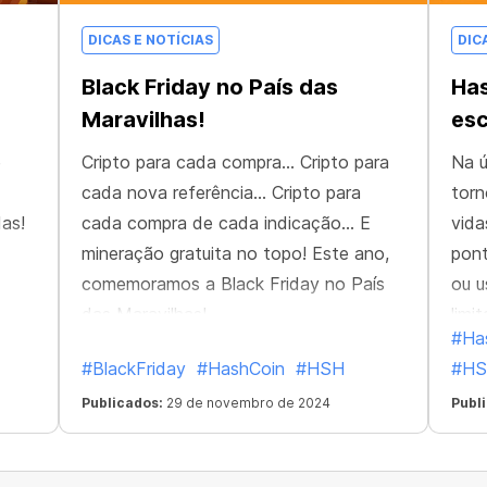
DICAS E NOTÍCIAS
DIC
Black Friday no País das
Has
Maravilhas!
esc
e
Cripto para cada compra... Cripto para
Na ú
cada nova referência... Cripto para
torn
as!
cada compra de cada indicação... E
vida
mineração gratuita no topo! Este ano,
pont
comemoramos a Black Friday no País
ou u
das Maravilhas!
limi
#Ha
#BlackFriday
#HashCoin
#HSH
#H
Publicados:
29 de novembro de 2024
Publ