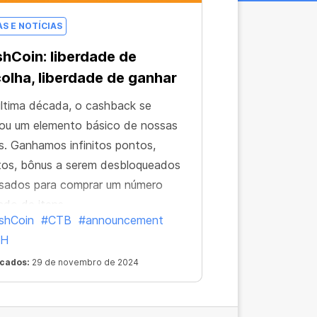
AS E NOTÍCIAS
hCoin: liberdade de
olha, liberdade de ganhar
ltima década, o cashback se
ou um elemento básico de nossas
s. Ganhamos infinitos pontos,
os, bônus a serem desbloqueados
sados para comprar um número
tado de itens...
shCoin
#CTB
#announcement
SH
icados:
29 de novembro de 2024