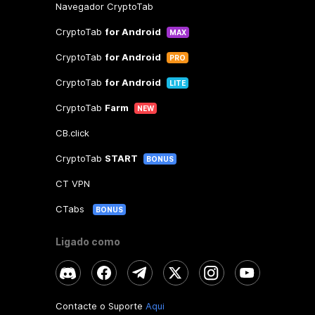
Navegador CryptoTab
CryptoTab
for Android
MAX
CryptoTab
for Android
PRO
CryptoTab
for Android
LITE
CryptoTab
Farm
NEW
CB.click
CryptoTab
START
BONUS
CT VPN
CTabs
BONUS
Ligado como
Contacte o Suporte
Aqui