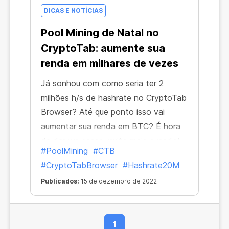
DICAS E NOTÍCIAS
Pool Mining de Natal no
CryptoTab: aumente sua
renda em milhares de vezes
Já sonhou com como seria ter 2
milhões h/s de hashrate no CryptoTab
Browser? Até que ponto isso vai
aumentar sua renda em BTC? É hora
de dar um passo muito mais ousado!
#PoolMining
#CTB
Que tal 20 milhões H/s e além? E não
#CryptoTabBrowser
#Hashrate20M
ao preço total, mas com um desconto
Publicados:
15 de dezembro de 2022
de 25%!
1