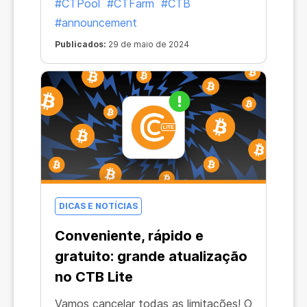
#CTPool
#CTFarm
#CTB
especialmente porque a mineração se
#announcement
tornou mais poderosa em todo o
ecossistema. A eficiência da
Publicados:
29 de maio de 2024
mineração em todos os produtos
CryptoTab aumentou em quase 20%!
DICAS E NOTÍCIAS
Conveniente, rápido e
gratuito: grande atualização
no CTB Lite
Vamos cancelar todas as limitações! O