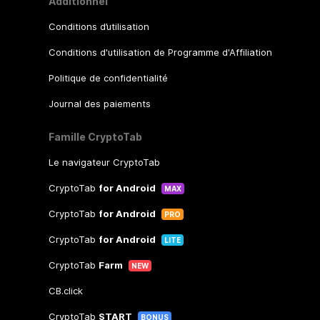
Additionnel
Conditions d’utilisation
Conditions d'utilisation de Programme d'Affiliation
Politique de confidentialité
Journal des paiements
Famille CryptoTab
Le navigateur CryptoTab
CryptoTab
for Android
MAX
CryptoTab
for Android
PRO
CryptoTab
for Android
LITE
CryptoTab
Farm
NEW
CB.click
CryptoTab
START
BONUS