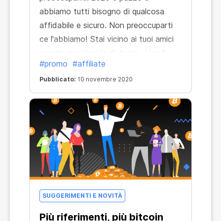
abbiamo tutti bisogno di qualcosa
affidabile e sicuro. Non preoccuparti
ce l'abbiamo! Stai vicino ai tuoi amici
mentre mantieni la distanza. Usa il
#promo
#affiliate
nostro programma di affiliazione—stai
insieme, scava insieme, guadagna
Pubblicato:
10 novembre 2020
insieme!
SUGGERIMENTI E NOVITÀ
Più riferimenti, più bitcoin