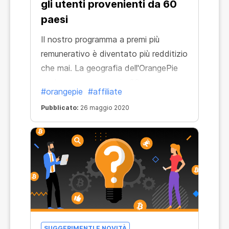
gli utenti provenienti da 60
paesi
Il nostro programma a premi più
remunerativo è diventato più redditizio
che mai. La geografia dell'OrangePie
aggiornato comprende 60 paesi
#orangepie
#affiliate
diversi, quindi ora è possibile ottenere
Pubblicato:
26 maggio 2020
2 dollari per un nuovo utente
praticamente da qualsiasi parte del
mondo. La commissione rimane la
stessa, ma ora ci sono molte più
opportunità per attirare nuovi utenti e
aumentare il vostro reddito online con
OrangePie!
SUGGERIMENTI E NOVITÀ