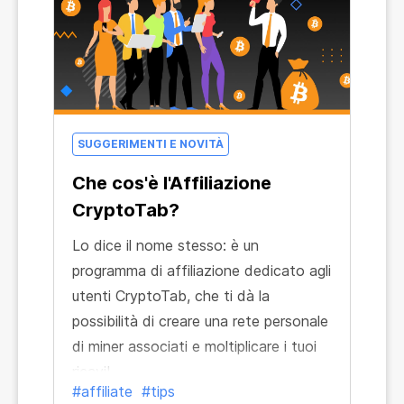
promozionale renderà più semplice
attrarre nuovi utenti in questi tempi di
pandemia globale e isolamento. Per
quanto riguarda i banner, utilizzateli per
portare potenziali clienti alla pagina di
arrivo a partire dalle pubblicità mirate
SUGGERIMENTI E NOVITÀ
o da altri canali.
Che cos'è l'Affiliazione
CryptoTab?
Lo dice il nome stesso: è un
programma di affiliazione dedicato agli
utenti CryptoTab, che ti dà la
possibilità di creare una rete personale
di miner associati e moltiplicare i tuoi
ricavi!
#affiliate
#tips