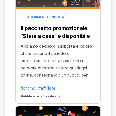
SUGGERIMENTI E NOVITÀ
Il pacchetto promozionale
"Stare a casa" è disponibile
Abbiamo deciso di supportare coloro
che utilizzano il periodo di
autoisolamento a sviluppare i loro
network di mining e i loro guadagni
online, consegnando un nuovo, per
così dire, pacchetto promozionale
#promo
#affiliate
antivirale. Esso include una pagina di
arrivo che spiega tutti i metodi attuali
Pubblicato:
27 aprile 2020
per guadagnare denaro con CryptoTab
e un set di banner. La pagina