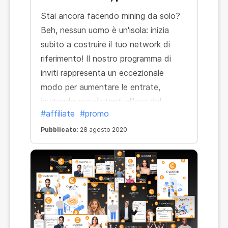
Stai ancora facendo mining da solo?
Beh, nessun uomo è un'isola: inizia
subito a costruire il tuo network di
riferimento! Il nostro programma di
inviti rappresenta un eccezionale
modo per aumentare le entrate,
invitando nuovi utenti all'uso del
#affiliate
#promo
browser CryptoTab. Tutto ciò che
dovrai fare sarà soltanto riferire il
Pubblicato:
28 agosto 2020
maggior numero di amici possibile
condividendo un link di invito
personale!