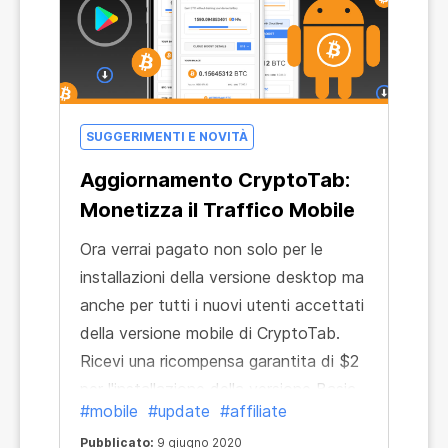
SUGGERIMENTI E NOVITÀ
Aggiornamento CryptoTab:
Monetizza il Traffico Mobile
Ora verrai pagato non solo per le
installazioni della versione desktop ma
anche per tutti i nuovi utenti accettati
della versione mobile di CryptoTab.
Ricevi una ricompensa garantita di $2
per l'installazione della versione Basic
#mobile
#update
#affiliate
o di quella PRO dell'app Android! Attira
utenti mobile di CryptoTab e aumenta
Pubblicato:
9 giugno 2020