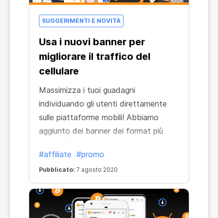
SUGGERIMENTI E NOVITÀ
Usa i nuovi banner per
migliorare il traffico del
cellulare
Massimizza i tuoi guadagni
individuando gli utenti direttamente
sulle piattaforme mobili! Abbiamo
aggiunto dei banner dei format più
popolari "mobile friendly" di modo che
#affiliate
#promo
tu possa attirare gli utenti di cellulari
Pubblicato:
7 agosto 2020
più velocemente e più efficacemente: