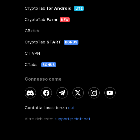
CryptoTab
for Android
LITE
CryptoTab
Farm
NEW
CB.click
CryptoTab
START
BONUS
CT VPN
CTabs
BONUS
Connesso come
Contatta l'assistenza
qui
Altre richieste:
support@ctnft.net