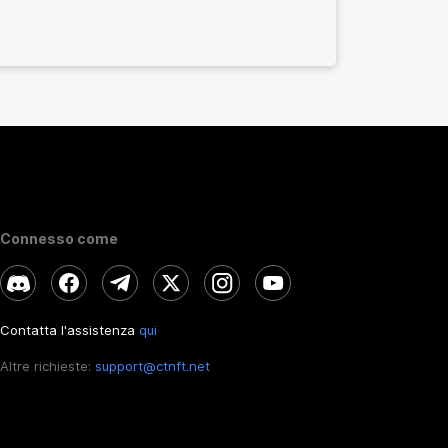
Connesso come
Contatta l'assistenza
qui
Altre richieste:
support@ctnft.net