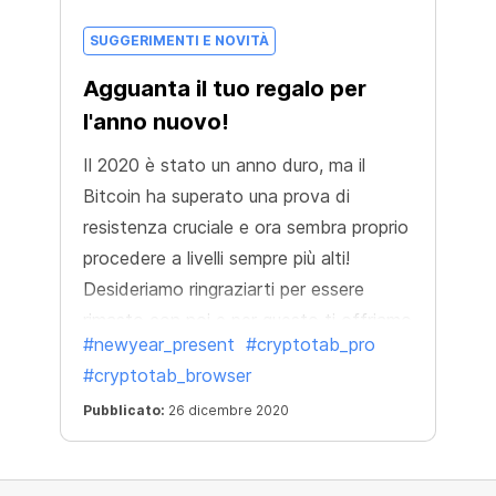
SUGGERIMENTI E NOVITÀ
Agguanta il tuo regalo per
l'anno nuovo!
Il 2020 è stato un anno duro, ma il
Bitcoin ha superato una prova di
resistenza cruciale e ora sembra proprio
procedere a livelli sempre più alti!
Desideriamo ringraziarti per essere
rimasto con noi e per questo ti offriamo
#newyear_present
#cryptotab_pro
il più bel regalo per elevare il tuo mining:
#cryptotab_browser
CryptoTab PRO con lo sconto del 50%!
È il momento giusto per iniziare un
Pubblicato:
26 dicembre 2020
mining davvero propizio e festeggiare
un Felice Anno Nuovo con rendite