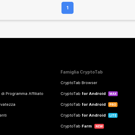
soddisfacenti!
1
Famiglia CryptoTab
CryptoTab Browser
o di Programma Affiliato
CryptoTab
for Android
MAX
ervatezza
CryptoTab
for Android
PRO
enti
CryptoTab
for Android
LITE
CryptoTab
Farm
NEW