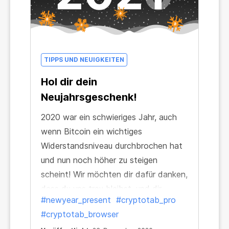
TIPPS UND NEUIGKEITEN
Hol dir dein
Neujahrsgeschenk!
2020 war ein schwieriges Jahr, auch
wenn Bitcoin ein wichtiges
Widerstandsniveau durchbrochen hat
und nun noch höher zu steigen
scheint! Wir möchten dir dafür danken,
dass du uns treu bleibst, und dir
#newyear_present
#cryptotab_pro
deshalb das beste Geschenk geben,
#cryptotab_browser
um dein Mining upzugraden: CryptoTab