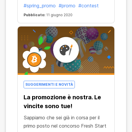
#spring_promo
#promo
#contest
vincere $1000, oppure, semplicemente
aggiungendo tre utenti, avere la
Pubblicato:
11 giugno 2020
fortuna di vincere $10 - abbiamo
fantastiche notizie per te! Stiamo
modificando i termini di partecipazione
al concorso - da questo momento in
poi considereremo non solo le
installazioni desktop ma anche quelle
in Android. Attira utenti mobile e
guadagna di più!
SUGGERIMENTI E NOVITÀ
La promozione è nostra. Le
vincite sono tue!
Sappiamo che sei già in corsa per il
primo posto nel concorso Fresh Start