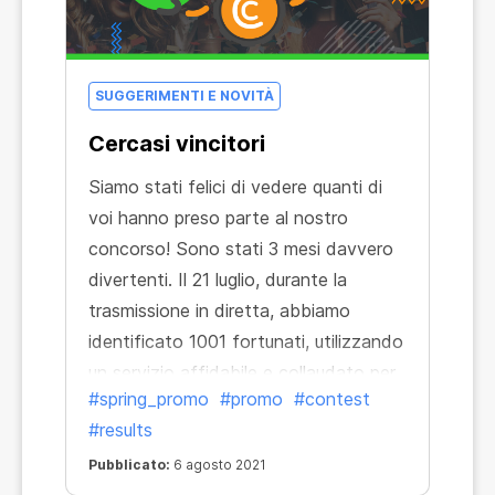
SUGGERIMENTI E NOVITÀ
Cercasi vincitori
Siamo stati felici di vedere quanti di
voi hanno preso parte al nostro
concorso! Sono stati 3 mesi davvero
divertenti. Il 21 luglio, durante la
trasmissione in diretta, abbiamo
identificato 1001 fortunati, utilizzando
un servizio affidabile e collaudato per
#spring_promo
#promo
#contest
selezionare i vincitori casuali -
#results
random.org. Puoi scoprire i risultati del
sorteggio guardando la registrazione
Pubblicato:
6 agosto 2021