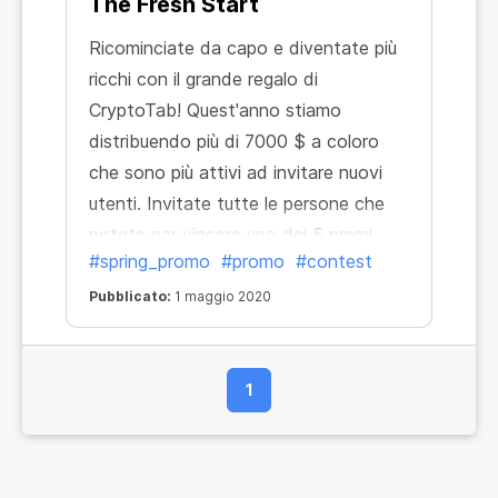
The Fresh Start
Ricominciate da capo e diventate più
ricchi con il grande regalo di
CryptoTab! Quest'anno stiamo
distribuendo più di 7000 $ a coloro
che sono più attivi ad invitare nuovi
utenti. Invitate tutte le persone che
potete per vincere uno dei 5 premi
#spring_promo
#promo
#contest
principali.
Pubblicato:
1 maggio 2020
1