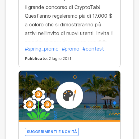
il grande concorso di CryptoTab!
Quest'anno regaleremo più di 17.000 $
a coloro che si dimostreranno più
attivi nell'invito di nuovi utenti. Invita il
maggior numero di persone possibile
#spring_promo
#promo
#contest
per vincere uno dei 5 premi principali!
Pubblicato:
2 luglio 2021
SUGGERIMENTI E NOVITÀ