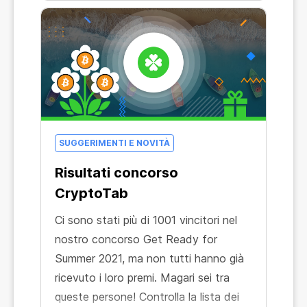
della trasmissione, nonché
controllando l'elenco sul nostro sito
Web e sulla pagina random.org. Vi
auguriamo di ritrovarvi tra i vincitori e
in bocca al lupo per i prossimi concorsi!
SUGGERIMENTI E NOVITÀ
Risultati concorso
CryptoTab
Ci sono stati più di 1001 vincitori nel
nostro concorso Get Ready for
Summer 2021, ma non tutti hanno già
ricevuto i loro premi. Magari sei tra
queste persone! Controlla la lista dei