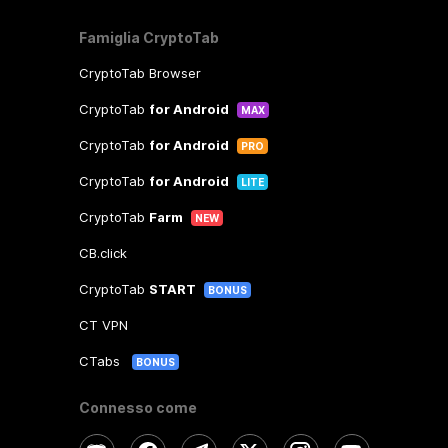
Famiglia CryptoTab
CryptoTab Browser
CryptoTab
for Android
MAX
CryptoTab
for Android
PRO
CryptoTab
for Android
LITE
CryptoTab
Farm
NEW
CB.click
CryptoTab
START
BONUS
CT VPN
CTabs
BONUS
Connesso come