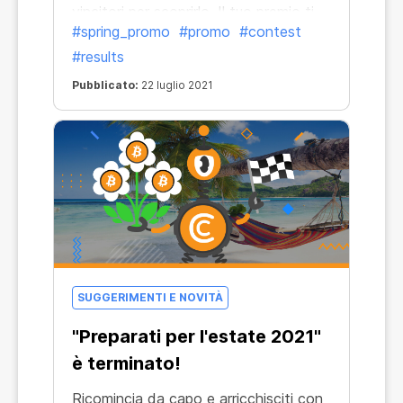
vincitori per scoprirlo. Il tuo premio ti
#spring_promo
#promo
#contest
sta aspettando!
#results
Pubblicato:
22 luglio 2021
SUGGERIMENTI E NOVITÀ
"Preparati per l'estate 2021"
è terminato!
Ricomincia da capo e arricchisciti con