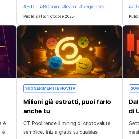
#BTC
#Bitcoin
#learn
#beginners
#alt
l
Pubblicato:
1 ottobre 2025
Pubb
SUGGERIMENTI E NOVITÀ
SUG
Milioni già estratti, puoi farlo
Dal
anche tu
di 
a è
CT Pool rende il mining di criptovalute
Sett
a è
semplice. Inizia gratis su qualsiasi
mesi