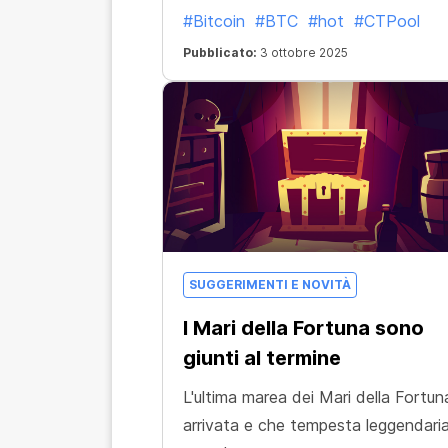
#Bitcoin
#BTC
#hot
#CTPool
dare il via alla prossima esplosiva bul
run.
Pubblicato:
3 ottobre 2025
SUGGERIMENTI E NOVITÀ
I Mari della Fortuna sono
giunti al termine
L'ultima marea dei Mari della Fortun
arrivata e che tempesta leggendari