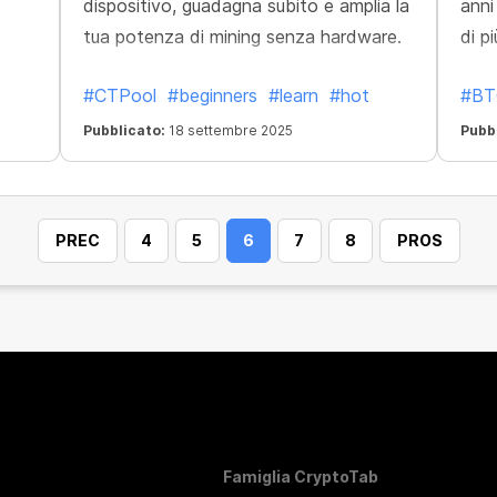
dispositivo, guadagna subito e amplia la
anni
tua potenza di mining senza hardware.
di pi
#CTPool
#beginners
#learn
#hot
#BT
Pubblicato:
18 settembre 2025
Pubb
PREC
4
5
6
7
8
PROS
Famiglia CryptoTab