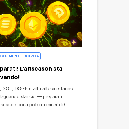
GERIMENTI E NOVITÀ
parati! L’altseason sta
ivando!
 SOL, DOGE e altri altcoin stanno
agnando slancio — preparati
altseason con i potenti miner di CT
!