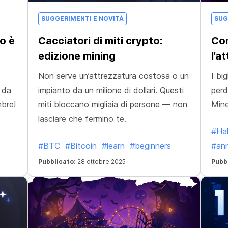
SUGGERIMENTI E NOVITÀ
SUG
o è
Cacciatori di miti crypto:
Com
edizione mining
l’a
Non serve un’attrezzatura costosa o un
I bi
 da
impianto da un milione di dollari. Questi
perd
mbre!
miti bloccano migliaia di persone — non
Mine
lasciare che fermino te.
#Ha
#BTC
#Bitcoin
#learn
#beginners
#an
Pubblicato:
28 ottobre 2025
Pubb