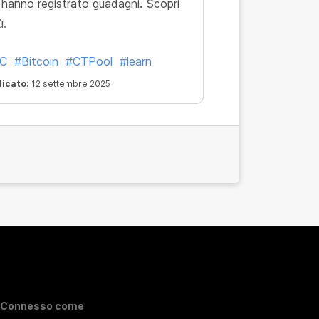
 hanno registrato guadagni. Scopri
ù.
C
#Bitcoin
#CTPool
#learn
licato:
12 settembre 2025
Connesso come