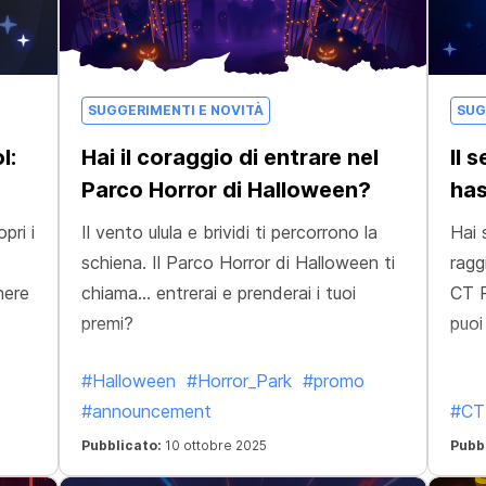
SUGGERIMENTI E NOVITÀ
SUG
l:
Hai il coraggio di entrare nel
Il 
Parco Horror di Halloween?
has
pri i
Il vento ulula e brividi ti percorrono la
Hai 
schiena. Il Parco Horror di Halloween ti
ragg
nere
chiama… entrerai e prenderai i tuoi
CT P
premi?
puoi
#Halloween
#Horror_Park
#promo
#announcement
#CT
Pubblicato:
10 ottobre 2025
Pubb