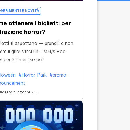
GERIMENTI E NOVITÀ
e ottenere i biglietti per
ttrazione horror?
glietti ti aspettano — prendili e non
ere il giro! Vinci un 1 MH/s Pool
r per 36 mesi se osi!
lloween
#Horror_Park
#promo
nouncement
licato:
21 ottobre 2025