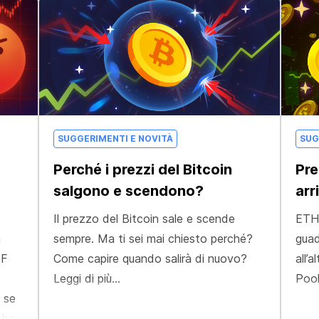
SUGGERIMENTI E NOVITÀ
SUG
Perché i prezzi del Bitcoin
Pre
salgono e scendono?
arr
Il prezzo del Bitcoin sale e scende
ETH,
a
sempre. Ma ti sei mai chiesto perché?
guad
TF
Come capire quando salirà di nuovo?
all’
Leggi di più...
Pool
 se
bbe