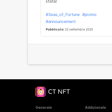
stata!
#Seas_of_Fortune
#promo
#announcement
Pubblicato:
22 settembre 2025
Generale
Addizionale