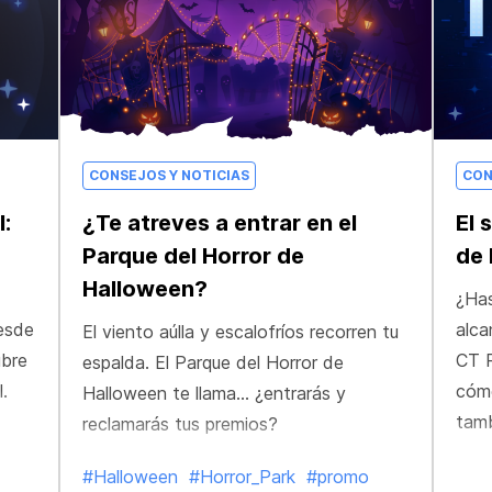
CONSEJOS Y NOTICIAS
CON
l:
¿Te atreves a entrar en el
El 
Parque del Horror de
de 
Halloween?
¿Has
desde
alca
El viento aúlla y escalofríos recorren tu
ubre
CT 
espalda. El Parque del Horror de
.
cómo
Halloween te llama… ¿entrarás y
tamb
reclamarás tus premios?
#Halloween
#Horror_Park
#promo