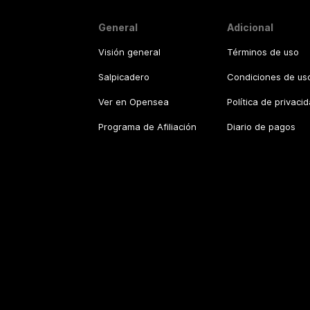
General
Adicional
Visión general
Términos de uso
Salpicadero
Condiciones de uso
Ver en Opensea
Política de privaci
Programa de Afiliación
Diario de pagos
©
2026
.
CT NFT.
All rights reserved.