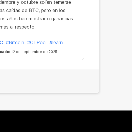
iembre y octubre solían temerse
las caídas de BTC, pero en los
mos años han mostrado ganancias.
más al respecto.
C
#Bitcoin
#CTPool
#learn
icado:
12 de septiembre de 2025