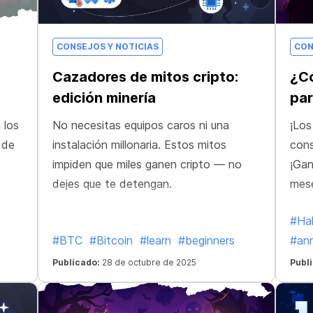
CONSEJOS Y NOTICIAS
CON
Cazadores de mitos cripto:
¿C
edición minería
par
 los
No necesitas equipos caros ni una
¡Los
 de
instalación millonaria. Estos mitos
cons
impiden que miles ganen cripto — no
¡Gan
dejes que te detengan.
mese
#Ha
#BTC
#Bitcoin
#learn
#beginners
#an
Publicado:
28 de octubre de 2025
Publ