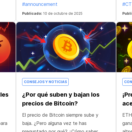
#announcement
#CT
Publicado:
10 de octubre de 2025
Publ
CONSEJOS Y NOTICIAS
CON
les
¿Por qué suben y bajan los
¡Pr
precios de Bitcoin?
ace
El precio de Bitcoin siempre sube y
ETH,
para
baja. ¿Pero alguna vez te has
gana
.
preguntado por qué? ¿Cómo saber
alts