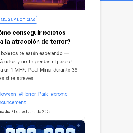
SEJOS Y NOTICIAS
ómo conseguir boletos
a la atracción de terror?
 boletos te están esperando —
íguelos y no te pierdas el paseo!
a un 1 MH/s Pool Miner durante 36
s si te atreves!
lloween
#Horror_Park
#promo
nouncement
icado:
21 de octubre de 2025