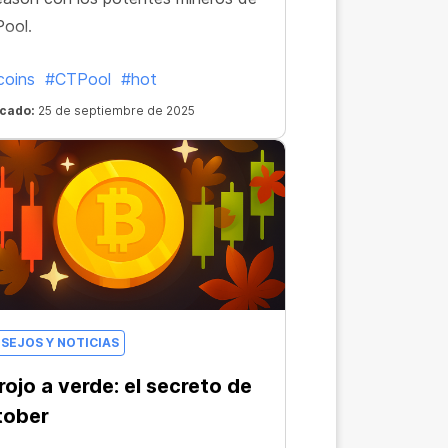
ool.
coins
#CTPool
#hot
icado:
25 de septiembre de 2025
SEJOS Y NOTICIAS
rojo a verde: el secreto de
tober