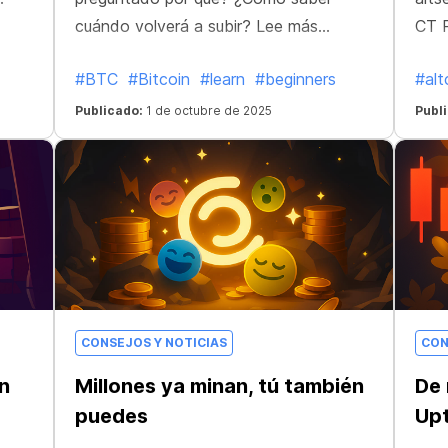
cuándo volverá a subir? Lee más...
CT P
#BTC
#Bitcoin
#learn
#beginners
#alt
Publicado:
1 de octubre de 2025
Publ
CONSEJOS Y NOTICIAS
CON
n
Millones ya minan, tú también
De 
puedes
Up