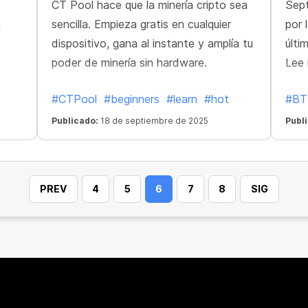
CT Pool hace que la minería cripto sea
Sept
a
sencilla. Empieza gratis en cualquier
por 
dispositivo, gana al instante y amplía tu
últi
poder de minería sin hardware.
Lee 
#CTPool
#beginners
#learn
#hot
#BT
Publicado:
18 de septiembre de 2025
Publ
PREV
4
5
6
7
8
SIG