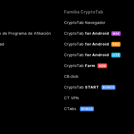
Familia CryptoTab
CryptoTab Navegador
 de Programa de Afiliación
CryptoTab
for Android
MAX
dad
CryptoTab
for Android
PRO
CryptoTab
for Android
LITE
CryptoTab
Farm
NEW
CB.click
CryptoTab
START
BONUS
CT VPN
CTabs
BONUS