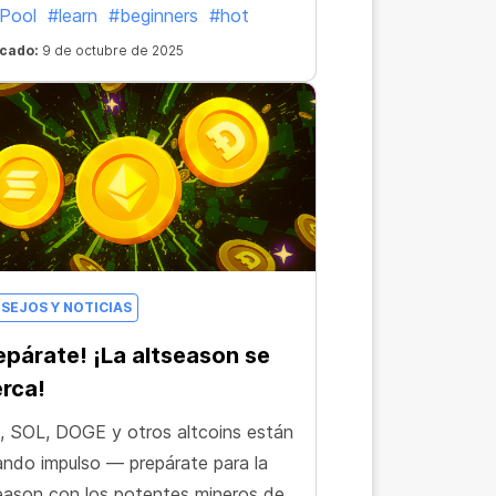
Pool
#learn
#beginners
#hot
icado:
9 de octubre de 2025
SEJOS Y NOTICIAS
epárate! ¡La altseason se
rca!
 SOL, DOGE y otros altcoins están
ndo impulso — prepárate para la
eason con los potentes mineros de