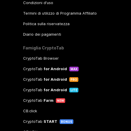
Condizioni d'uso
Termini di utilizzo di Programma Affiliato
Politica sulla riservatezza
Diario dei pagamenti
Famiglia CryptoTab
CryptoTab Browser
CryptoTab
for Android
MAX
CryptoTab
for Android
PRO
CryptoTab
for Android
LITE
CryptoTab
Farm
NEW
CB.click
CryptoTab
START
BONUS