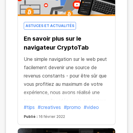
ASTUCES ET ACTUALITÉS
En savoir plus sur le
navigateur CryptoTab
Une simple navigation sur le web peut
facilement devenir une source de
revenus constants - pour être sûr que
vous profitiez au maximum de votre
expérience, nous avons réalisé une
toute nouvelle vidéo sur le navigateur
#tips
#creatives
#promo
#video
CryptoTab. Générez des bénéfices en
utilisant simplement votre navigateur !
Publié :
16 février 2022