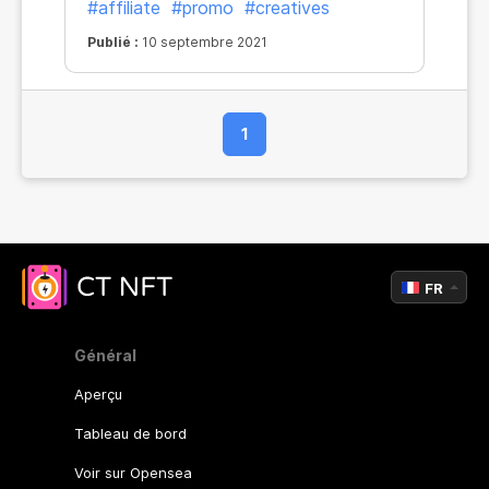
#affiliate
#promo
#creatives
Publié :
10 septembre 2021
1
FR
Général
Aperçu
Tableau de bord
Voir sur Opensea