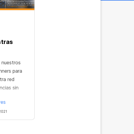
stras
s
 nuestros
nners para
tra red
cias sin
ves
2021