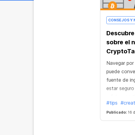
CONSEJOS Y 
Descubre
sobre el 
CryptoT
Navegar por 
puede conver
fuente de in
estar seguro
máximo parti
#tips
#creat
hecho un ví
Publicado:
16 d
sobre el na
¡Genera ben
nuestro nav