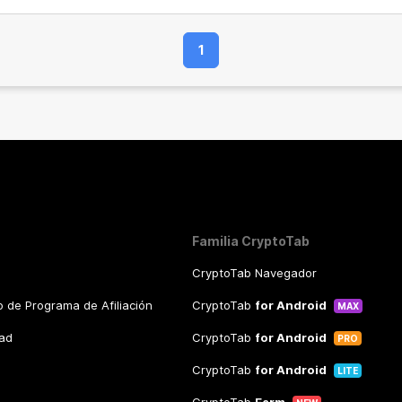
1
Familia CryptoTab
CryptoTab Navegador
 de Programa de Afiliación
CryptoTab
for Android
MAX
dad
CryptoTab
for Android
PRO
CryptoTab
for Android
LITE