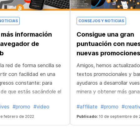
NOTICIAS
CONSEJOS Y NOTICIAS
 más información
Consigue una gran
navegador de
puntuación con nue
ab
nuevas promocione
la red de forma sencilla se
Amigos, hemos actualizado
tir con facilidad en una
textos promocionales y ba
gresos constante: para
ayudaros a desarrollar vues
 de que estás sacándole el
minera y obtener más ganan
do a tu experiencia, hemos
problemas y con facilidad.
ives
#promo
#video
#affiliate
#promo
#creati
deo completamente nuevo
e febrero de 2022
Publicado:
10 de septiembre de 
vegador de CryptoTab.
eficios simplemente usando
egador!