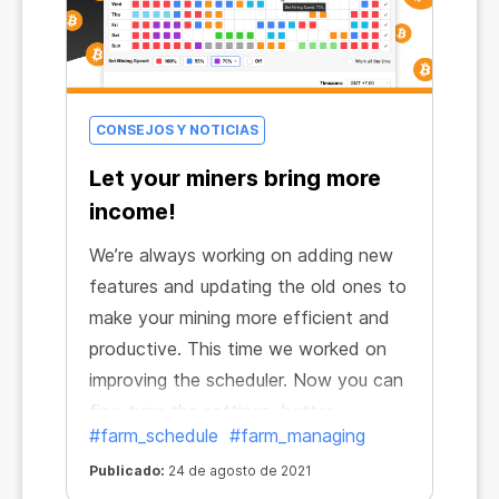
CONSEJOS Y NOTICIAS
Let your miners bring more
income!
We’re always working on adding new
features and updating the old ones to
make your mining more efficient and
productive. This time we worked on
improving the scheduler. Now you can
fine-tune the settings, better
#farm_schedule
#farm_managing
distribute the miner load and make
your miners bring you bigger profits!
Publicado:
24 de agosto de 2021