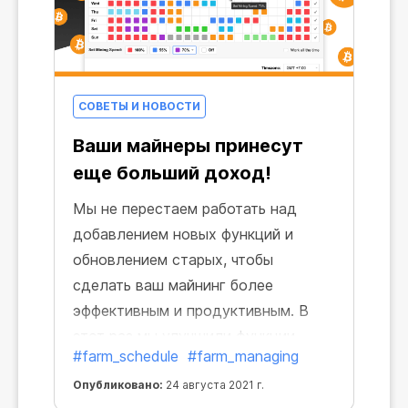
СОВЕТЫ И НОВОСТИ
Ваши майнеры принесут
еще больший доход!
Мы не перестаем работать над
добавлением новых функций и
обновлением старых, чтобы
сделать ваш майнинг более
эффективным и продуктивным. В
этот раз мы улучшили функции
#farm_schedule
#farm_managing
планировщика. Теперь вы можете
более точно регулировать
Опубликовано:
24 августа 2021 г.