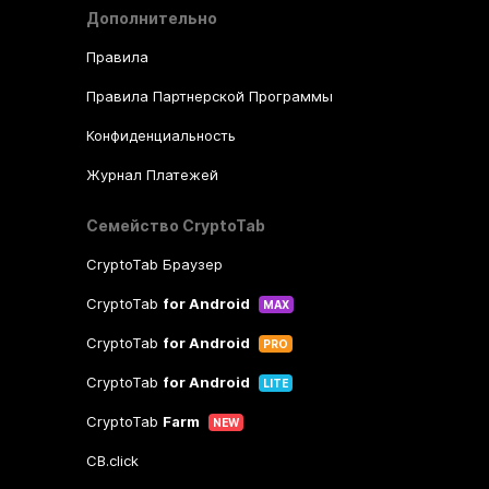
Дополнительно
Правила
Правила Партнерской Программы
Конфиденциальность
Журнал Платежей
Семейство CryptoTab
CryptoTab Браузер
CryptoTab
for Android
MAX
CryptoTab
for Android
PRO
CryptoTab
for Android
LITE
CryptoTab
Farm
NEW
CB.click