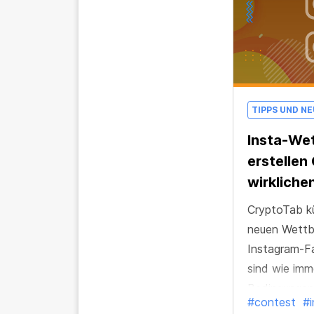
TIPPS UND N
Insta-We
erstellen
wirkliche
CryptoTab kü
neuen Wettbe
Instagram-Fa
sind wie imm
Bedingungen
#contest
#