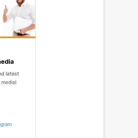
media
nd latest
 media!
agram