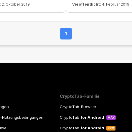
:
2. Oktober 2019
Veröffentlicht:
4. Februar 2019
1
CryptoTab-Familie
ungen
CryptoTab-Browser
m-Nutzungsbedingungen
CryptoTab
for Android
MAX
inie
CryptoTab
for Android
PRO