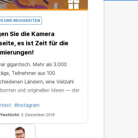
PS UND NEUIGKEITEN
en Sie die Kamera
seite, es ist Zeit für die
mierungen!
ar gigantisch. Mehr als 3.000
räge, Teilnehmer aus 100
chiedenen Ländern, eine Vielzahl
bunten und originellen Ideen — der
bewerb wird noch lange in
ntest
#instagram
nerung bleiben! Wir danken allen für
fentlicht:
3. Dezember 2019
n Einsatz und ihre Teilnahme.