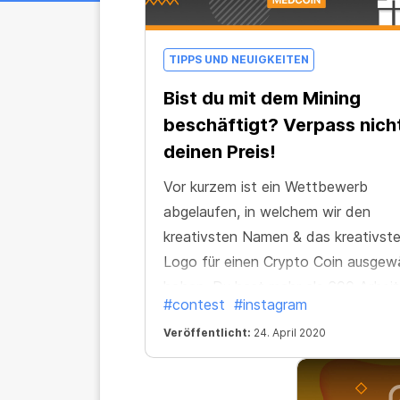
TIPPS UND NEUIGKEITEN
Bist du mit dem Mining
beschäftigt? Verpass nich
deinen Preis!
Vor kurzem ist ein Wettbewerb
abgelaufen, in welchem wir den
kreativsten Namen & das kreativst
Logo für einen Crypto Coin ausgew
haben. Du hast mehr als 600 Arbei
#contest
#instagram
in den Wettbewerb eingebracht, w
Veröffentlicht:
24. April 2020
ganz im Ernst ziemlich beeindrucke
ist! Es gab viele wirklich brillante un
inspirierende Ideen.