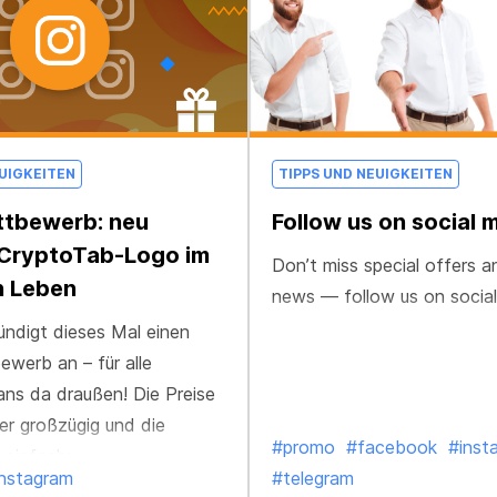
EUIGKEITEN
TIPPS UND NEUIGKEITEN
ttbewerb: neu
Follow us on social 
 CryptoTab-Logo im
Don’t miss special offers a
n Leben
news — follow us on social
ndigt dieses Mal einen
werb an – für alle
ns da draußen! Die Preise
er großzügig und die
#promo
#facebook
#inst
 einfach:
instagram
#telegram