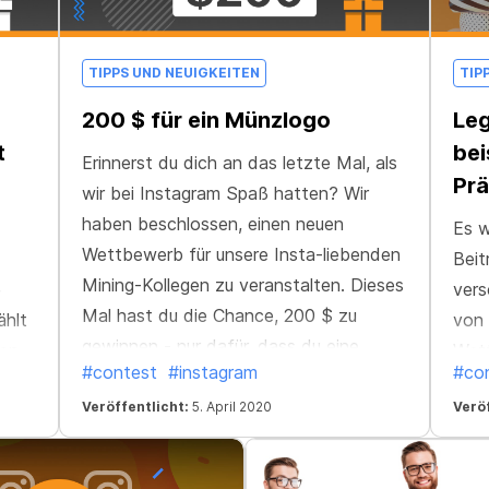
TIPPS UND NEUIGKEITEN
TIP
200 $ für ein Münzlogo
Leg
t
bei
Erinnerst du dich an das letzte Mal, als
Prä
wir bei Instagram Spaß hatten? Wir
haben beschlossen, einen neuen
Es w
Wettbewerb für unsere Insta-liebenden
Beit
Mining-Kollegen zu veranstalten. Dieses
e
vers
Mal hast du die Chance, 200 $ zu
ählt
von 
gewinnen - nur dafür, dass du eine
ten
Wett
#contest
#instagram
#co
Instagram-Story erzählst! Ok, eine
as
Erin
besondere Geschichte - mit einem
Veröffentlicht:
5. April 2020
Veröf
nd
ihre
Kryptomünzen-Logo darin. Weißt du
d
was? Es muss dein eigenes Design sein!