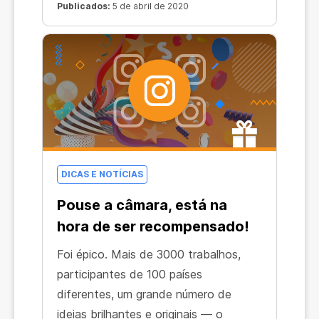
apenas por partilhar uma história no
Publicados:
5 de abril de 2020
Instagram! Está bem, tem de ser uma
história especial — com um logótipo
de criptomoeda. Adivinha? O desenho
tem de ser da tua autoria!
DICAS E NOTÍCIAS
Pouse a câmara, está na
hora de ser recompensado!
Foi épico. Mais de 3000 trabalhos,
participantes de 100 países
diferentes, um grande número de
ideias brilhantes e originais — o