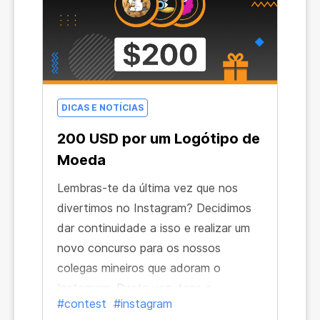
DICAS E NOTÍCIAS
200 USD por um Logótipo de
Moeda
Lembras-te da última vez que nos
divertimos no Instagram? Decidimos
dar continuidade a isso e realizar um
novo concurso para os nossos
colegas mineiros que adoram o
Instagram. Desta vez, tens a
#contest
#instagram
possibilidade de ganhar 200 USD —