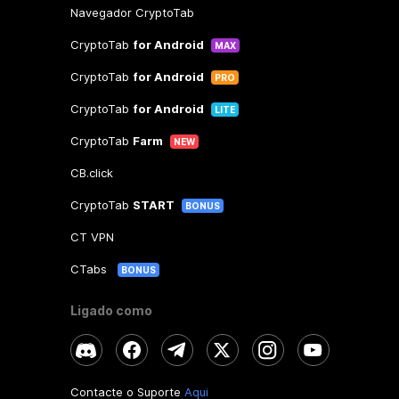
Navegador CryptoTab
CryptoTab
for Android
MAX
CryptoTab
for Android
PRO
CryptoTab
for Android
LITE
CryptoTab
Farm
NEW
CB.click
CryptoTab
START
BONUS
CT VPN
CTabs
BONUS
Ligado como
Contacte o Suporte
Aqui