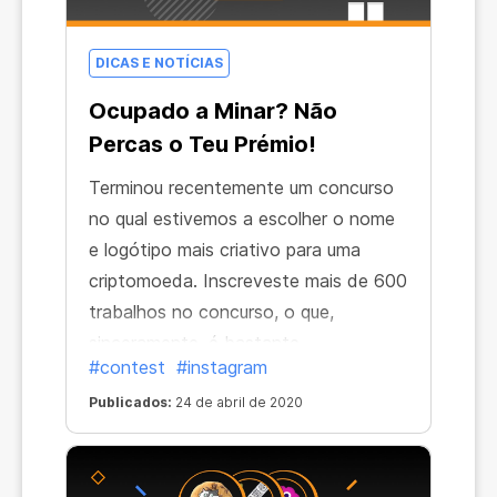
DICAS E NOTÍCIAS
Ocupado a Minar? Não
Percas o Teu Prémio!
Terminou recentemente um concurso
no qual estivemos a escolher o nome
e logótipo mais criativo para uma
criptomoeda. Inscreveste mais de 600
trabalhos no concurso, o que,
sinceramente, é bastante
#contest
#instagram
impressionante! Houve muitas ideias
verdadeiramente brilhantes e
Publicados:
24 de abril de 2020
inspiradoras.