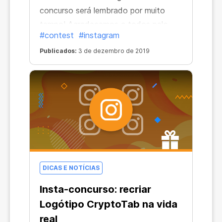
concurso será lembrado por muito
tempo! Agradecemos a todos pelo
#contest
#instagram
esforço e participação.
Publicados:
3 de dezembro de 2019
DICAS E NOTÍCIAS
Insta-concurso: recriar
Logótipo CryptoTab na vida
real