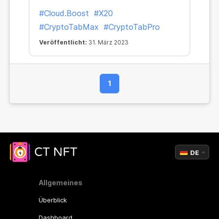
#Cloud.Boost
#X20
#CryptoTabMax
#CryptoTabPro
Veröffentlicht:
31. März 2023
1
DE
Allgemeines
Überblick
Dashboard