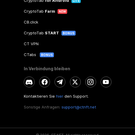
CryptoTab
for Android
LITE
CryptoTab
Farm
NEW
CB.click
CryptoTab
START
BONUS
CT VPN
CTabs
BONUS
In Verbindung bleiben
Kontaktieren Sie
hier
den Support.
Sonstige Anfragen:
support@ctnft.net